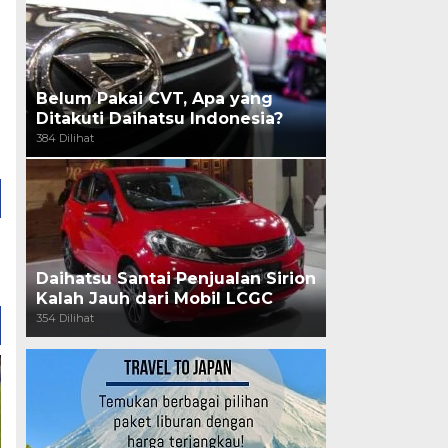
Belum Pakai CVT, Apa yang
Ditakuti Daihatsu Indonesia?
384 Dilihat
Daihatsu Santai Penjualan Sirion
Kalah Jauh dari Mobil LCGC
354 Dilihat