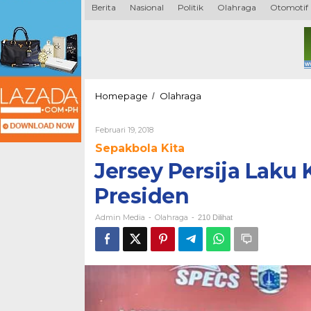
Berita
Nasional
Politik
Olahraga
Otomotif
Jersey
Homepage
Olahraga
/
Persija
Laku
Oleh
Februari 19, 2018
Keras
Admin
Usai
Sepakbola Kita
Media
Juara
Jersey Persija Laku 
Piala
Presiden
Presiden
Admin Media
Olahraga
-
-
210 Dilihat