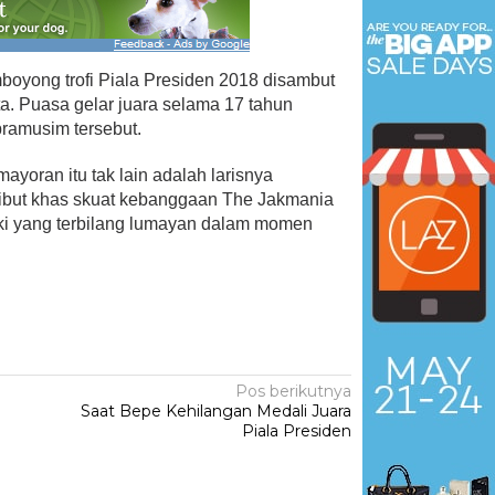
boyong trofi Piala Presiden 2018 disambut
ta. Puasa gelar juara selama 17 tahun
pramusim tersebut.
 Menangkan Duet
Ini Dia Hubungan Partai Garud
us Yasin
dengan Gerindra
yoran itu tak lain adalah larisnya
ebruari 19, 2018
Di Berita, Politik
|
Februari 19, 2018
ribut khas skuat kebanggaan The Jakmania
zeki yang terbilang lumayan dalam momen
Pos berikutnya
Saat Bepe Kehilangan Medali Juara
Piala Presiden