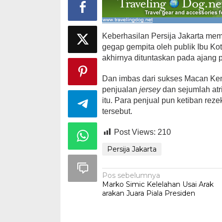
Keberhasilan Persija Jakarta mem
gegap gempita oleh publik Ibu Ko
akhirnya dituntaskan pada ajang 
Ini Dia Hubungan Partai Garuda
Strategi PPP
dengan Gerindra
Ganjar dan G
Dan imbas dari sukses Macan Kema
Di Berita, Politik
|
Februari 19, 2018
Di Berita, Politik
|
F
penjualan
jersey
dan sejumlah at
itu. Para penjual pun ketiban re
tersebut.
Post Views:
210
Persija Jakarta
Navigasi
Pos sebelumnya
Marko Simic Kelelahan Usai Arak
pos
arakan Juara Piala Presiden