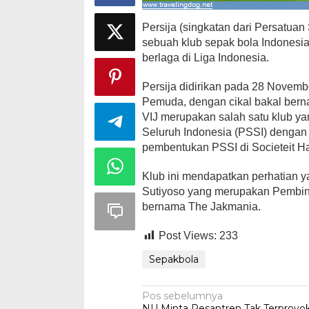
Persija (singkatan dari Persatuan
sebuah klub sepak bola Indonesia y
berlaga di Liga Indonesia.
Persija didirikan pada 28 Novemb
Ini Dia Hubungan Partai Garuda
Strategi PPP
Pemuda, dengan cikal bakal bern
dengan Gerindra
Ganjar dan G
VIJ merupakan salah satu klub ya
Di Berita, Politik
|
Februari 19, 2018
Di Berita, Politik
|
F
Seluruh Indonesia (PSSI) dengan 
pembentukan PSSI di Societeit Ha
Klub ini mendapatkan perhatian y
Sutiyoso yang merupakan Pembin
bernama The Jakmania.
Post Views:
233
Sepakbola
Navigasi
Pos sebelumnya
NU Minta Pesantren Tak Terprovok