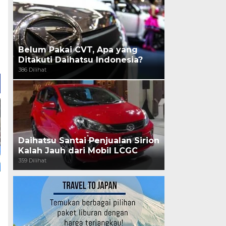
Belum Pakai CVT, Apa yang
Ditakuti Daihatsu Indonesia?
386 Dilihat
Daihatsu Santai Penjualan Sirion
Kalah Jauh dari Mobil LCGC
359 Dilihat