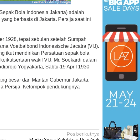
 Sepak Bola Indonesia Jakarta) adalah
ang berbasis di Jakarta. Persija saat ini
er 1928, tepat sebulan setelah Sumpah
 Menangkan Duet
Ini Dia Hubungan Partai Garud
ama Voetbalbond Indonesische Jacatra (VIJ).
us Yasin
dengan Gerindra
ng ikut mendirikan Persatuan sepak bola
ebruari 19, 2018
Di Berita, Politik
|
Februari 19, 2018
keikutsertaan wakil VIJ, Mr. Soekardi dalam
diprojo Yogyakarta, Sabtu-19 April 1930.
ang besar dari Mantan Gubernur Jakarta,
a Persija. Kelompok pendukungnya
Pos berikutnya
asi
Marko Simic Kelelahan Usai Arak