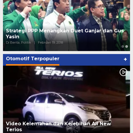
Strategi PPP Menangkan Duet Ganjar dan Gus
Yasin
Di Berita, Politik
|
Februari 19, 2018
Otomotif Terpopuler
+
Video Kelemahan dan Kelebihan All New
Terios