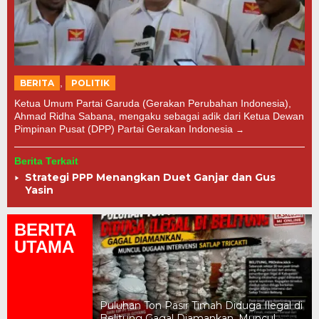
,
BERITA
POLITIK
Ketua Umum Partai Garuda (Gerakan Perubahan Indonesia),
Ahmad Ridha Sabana, mengaku sebagai adik dari Ketua Dewan
Pimpinan Pusat (DPP) Partai Gerakan Indonesia
Berita Terkait
Strategi PPP Menangkan Duet Ganjar dan Gus
Yasin
BERITA
UTAMA
a Ilegal Berhasil
Puluhan Ton Pasir Timah Diduga Ilegal di
ugaan Keterlibatan
Belitung Gagal Diamankan, Muncul