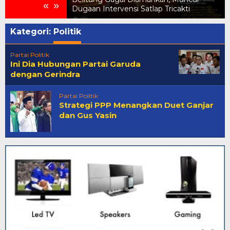
«
»
emasok
Dugaan Intervensi Satlap Tricakti
Kategori:
Politik
Partai Politik
Ini Dia Hubungan Partai Garuda
dengan Gerindra
Partai Politik
Strategi PPP Menangkan Duet Ganjar
dan Gus Yasin