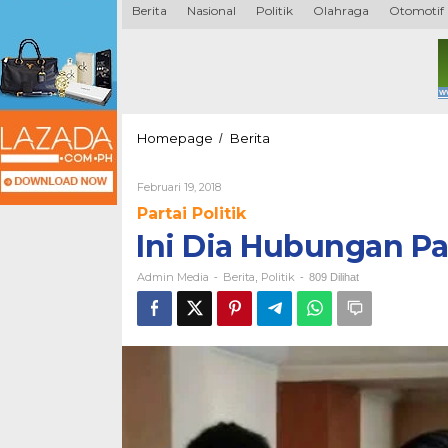
Berita
Nasional
Politik
Olahraga
Otomotif
Ini
Homepage
Berita
/
Dia
Hubungan
Oleh
Februari 19, 2018
Partai
Admin
Garuda
Partai Politik
Media
dengan
Ini Dia Hubungan Pa
Gerindra
Admin Media
Berita
Politik
-
,
-
809 Dilihat