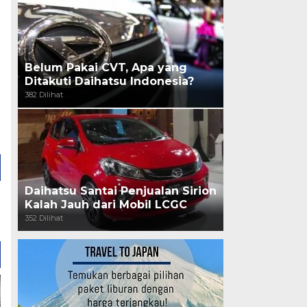
Belum Pakai CVT, Apa yang
Ditakuti Daihatsu Indonesia?
382 Dilihat
Daihatsu Santai Penjualan Sirion
Kalah Jauh dari Mobil LCGC
352 Dilihat