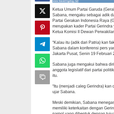
Ketua Umum Partai Garuda (Gera
Sabana, mengaku sebagai adik d
Partai Gerakan Indonesia Raya (Ge
merupakan kader Partai Gerindra 
Ketua Komisi II Dewan Perwakila
Ini Dia Hubungan Partai Garuda
Strategi PPP
dengan Gerindra
Ganjar dan G
“Kalau itu (adik dari Patria) kan fa
Di Berita, Politik
|
Februari 19, 2018
Di Berita, Politik
|
F
Sabana dalam konferensi pers ya
Jakarta Pusat, Senin 19 Februari 
Sabana juga mengakui bahwa diri
anggota legislatif dari partai pol
itu.
“Itu (menjadi caleg Gerindra) kan 
ujar Sabana.
Meski demikian, Sabana menegas
memiliki keterkaitan dengan Ger
parpol yang dibentuk dengan tuj