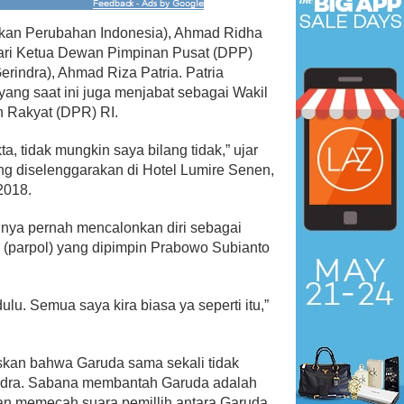
kan Perubahan Indonesia), Ahmad Ridha
ari Ketua Dewan Pimpinan Pusat (DPP)
rindra), Ahmad Riza Patria. Patria
yang saat ini juga menjabat sebagai Wakil
n Rakyat (DPR) RI.
 Menangkan Duet
Ini Dia Hubungan Partai Garud
us Yasin
dengan Gerindra
kta, tidak mungkin saya bilang tidak,” ujar
ebruari 19, 2018
Di Berita, Politik
|
Februari 19, 2018
ng diselenggarakan di Hotel Lumire Senen,
2018.
nya pernah mencalonkan diri sebagai
itik (parpol) yang dipimpin Prabowo Subianto
dulu. Semua saya kira biasa ya seperti itu,”
kan bahwa Garuda sama sekali tidak
indra. Sabana membantah Garuda adalah
uan memecah suara pemillih antara Garuda