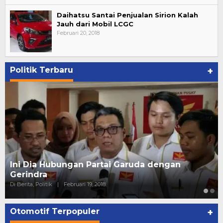
Daihatsu Santai Penjualan Sirion Kalah
Jauh dari Mobil LCGC
Februari 20, 2018
Politik Terbaru
+
Strategi PPP Menangkan Duet Ganjar dan Gus
Yasin
Di Berita, Politik
|
Februari 19, 2018
Otomotif Terpopuler
+