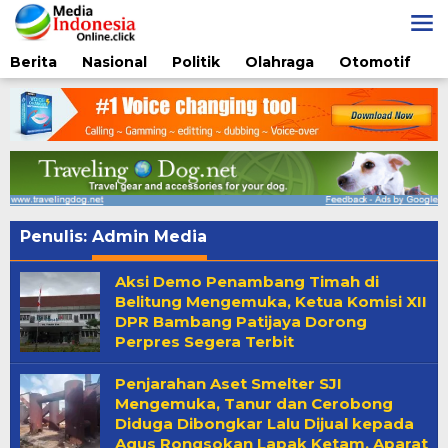
Lewati
ke
konten
Berita
Nasional
Politik
Olahraga
Otomotif
Penulis:
Admin Media
Aksi Demo Penambang Timah di
Belitung Mengemuka, Ketua Komisi XII
DPR Bambang Patijaya Dorong
Perpres Segera Terbit
Penjarahan Aset Smelter SJI
Mengemuka, Tanur dan Cerobong
Diduga Dibongkar Lalu Dijual kepada
Agus Rongsokan Lapak Ketam, Aparat