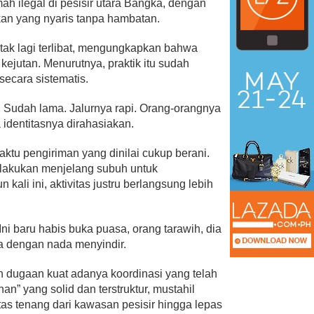
mah ilegal di pesisir utara Bangka, dengan
akan yang nyaris tanpa hambatan.
tak lagi terlibat, mengungkapkan bahwa
 kejutan. Menurutnya, praktik itu sudah
secara sistematis.
u. Sudah lama. Jalurnya rapi. Orang-orangnya
a identitasnya dirahasiakan.
ktu pengiriman yang dinilai cukup berani.
ilakukan menjelang subuh untuk
ali ini, aktivitas justru berlangsung lebih
Ini baru habis buka puasa, orang tarawih, dia
a dengan nada menyindir.
 dugaan kuat adanya koordinasi yang telah
” yang solid dan terstruktur, mustahil
tas tenang dari kawasan pesisir hingga lepas