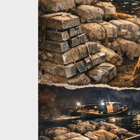
Ini Dia Hubungan Partai Garuda
Strategi PPP
dengan Gerindra
Ganjar dan G
Di Berita, Politik
|
Februari 19, 2018
Di Berita, Politik
|
F