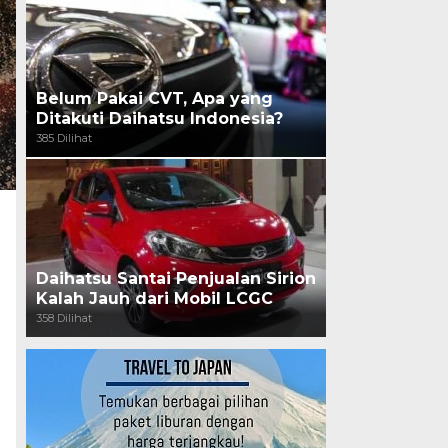
Belum Pakai CVT, Apa yang
Ditakuti Daihatsu Indonesia?
385 Dilihat
Daihatsu Santai Penjualan Sirion
Kalah Jauh dari Mobil LCGC
358 Dilihat