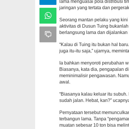
lama menguasai pola distribusi ti
jaringan yang tertata dan perger
Seorang mantan pelaku yang kini 
aktivitas di Dusun Tuing bukanlah
berlangsung lama dan dijalankan 
“Kalau di Tuing itu bukan hal bar
juga itu-itu saja,” ujarnya, memint
Ia bahkan menyoroti perubahan wa
Biasanya, kata dia, pengapalan d
meminimalisir pengawasan. Namun k
awal.
“Biasanya kalau keluar itu subuh. 
sudah jalan. Hebat, kan?” ucapny
Pernyataan tersebut memunculkan
terbangun lama. Tanpa “pengamanan
muatan sebesar 10 ton bisa melin