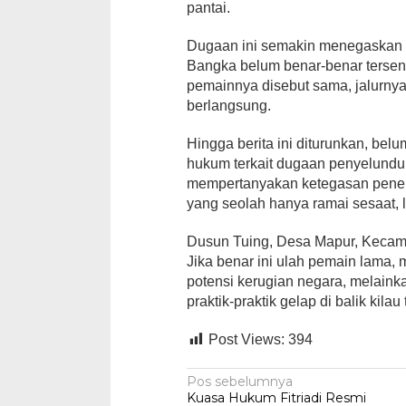
pantai.
Dugaan ini semakin menegaskan bah
Bangka belum benar-benar tersent
pemainnya disebut sama, jalurnya
berlangsung.
Hingga berita ini diturunkan, bel
hukum terkait dugaan penyelundup
mempertanyakan ketegasan penerti
yang seolah hanya ramai sesaat, l
Dusun Tuing, Desa Mapur, Kecamat
Jika benar ini ulah pemain lama,
potensi kerugian negara, melaink
praktik-praktik gelap di balik ki
Post Views:
394
Navigasi
Pos sebelumnya
Kuasa Hukum Fitriadi Resmi