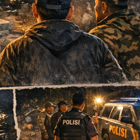
 Menangkan Duet
Ini Dia Hubungan Partai Garud
us Yasin
dengan Gerindra
ebruari 19, 2018
Di Berita, Politik
|
Februari 19, 2018