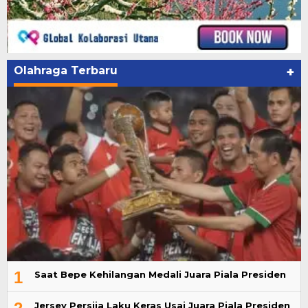
Olahraga Terbaru
+
1
Saat Bepe Kehilangan Medali Juara Piala Presiden
Jersey Persija Laku Keras Usai Juara Piala Presiden