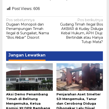
Post Views:
606
Navigasi
Pos sebelumnya
Pos berikutnya
Dugaan Monopoli dan
Gudang Timah Ilegal Bos
pos
Penampungan Timah
AKBAR di Kuday Diduga
Ilegal di Sungailiat, Nama
Kebal Hukum, APH Diuji:
“Bos Akbar” Disorot
Bertindak atau Hanya
Tutup Mata?
Jangan Lewatkan
Aksi Demo Penambang
Penjarahan Aset Smelter
Timah di Belitung
SJI Mengemuka, Tanur
Mengemuka, Ketua
dan Cerobong Diduga
Komisi XII DPR Bambang
Dibongkar Lalu Dijual