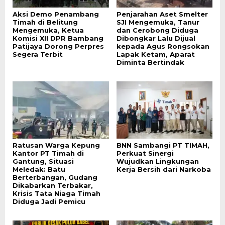
Aksi Demo Penambang
Penjarahan Aset Smelter
Timah di Belitung
SJI Mengemuka, Tanur
Mengemuka, Ketua
dan Cerobong Diduga
Komisi XII DPR Bambang
Dibongkar Lalu Dijual
Patijaya Dorong Perpres
kepada Agus Rongsokan
Segera Terbit
Lapak Ketam, Aparat
Diminta Bertindak
Ratusan Warga Kepung
BNN Sambangi PT TIMAH,
Kantor PT Timah di
Perkuat Sinergi
Gantung, Situasi
Wujudkan Lingkungan
Meledak: Batu
Kerja Bersih dari Narkoba
Berterbangan, Gudang
Dikabarkan Terbakar,
Krisis Tata Niaga Timah
Diduga Jadi Pemicu