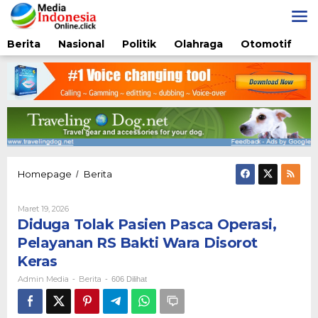
Lewati
ke
konten
Berita
Nasional
Politik
Olahraga
Otomotif
Diduga
Homepage
Berita
/
Tolak
Pasien
Oleh
Maret 19, 2026
Pasca
Admin
Diduga Tolak Pasien Pasca Operasi,
Operasi,
Media
Pelayanan
Pelayanan RS Bakti Wara Disorot
RS
Keras
Bakti
Wara
Admin Media
Berita
-
-
606 Dilihat
Disorot
Keras