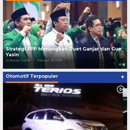
Strategi PPP Menangkan Duet Ganjar dan Gus
Yasin
Di Berita, Politik
|
Februari 19, 2018
Otomotif Terpopuler
+