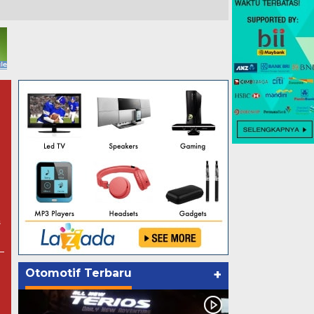
s
Otomotif Terbaru
+