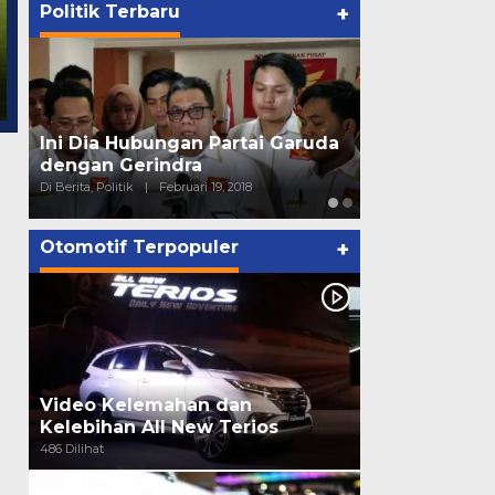
Politik Terbaru
+
a
Strategi PPP Menangkan Duet
Ini Dia Hubu
Ganjar dan Gus Yasin
dengan Geri
Di Berita, Politik
|
Februari 19, 2018
Di Berita, Politik
|
Otomotif Terpopuler
+
Video Kelemahan dan
Kelebihan All New Terios
486 Dilihat