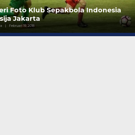
eri Foto Klub Sepakbola Indonesia
sija Jakarta
Oleh
ga
|
Februari 19, 2018
Admin
Media
 Menangkan Duet
Ini Dia Hubungan Partai Garud
us Yasin
dengan Gerindra
ebruari 19, 2018
Di Berita, Politik
|
Februari 19, 2018