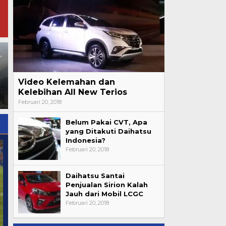
Aksi Demo Penambang
Empat Tersangka
Timah di Belitung
Ditetapkan, Publik Desak
Mengemuka, Ketua Komisi
Polda Babel Usut Tuntas
XII DPR Bambang Patijaya
Video Kelemahan dan
i
Kasus 52,5 Ton Pasir Timah
Dorong Perpres Segera
Kelebihan All New Terios
Ilegal
Terbit
Februari 20, 2018
Belum Pakai CVT, Apa
yang Ditakuti Daihatsu
Indonesia?
Februari 20, 2018
Daihatsu Santai
Penjualan Sirion Kalah
Jauh dari Mobil LCGC
Februari 20, 2018