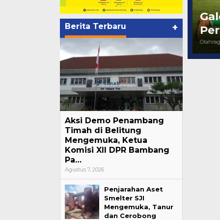
Gal
Berita Terbaru
+
Per
Olahra
Ini Dia Hubungan Partai Garuda
Strategi PPP
dengan Gerindra
Ganjar dan G
Di Berita, Politik
|
Februari 19, 2018
Di Berita, Politik
|
F
Aksi Demo Penambang
Timah di Belitung
Mengemuka, Ketua
Komisi XII DPR Bambang
Pa…
Agustus 7, 2026
Penjarahan Aset
Smelter SJI
Mengemuka, Tanur
dan Cerobong