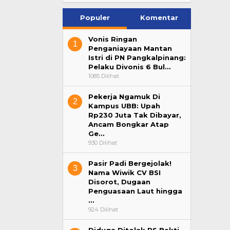
Populer
Komentar
Vonis Ringan
1
Penganiayaan Mantan
Istri di PN Pangkalpinang:
Pelaku Divonis 6 Bul…
1085 Dilihat
Pekerja Ngamuk Di
2
Kampus UBB: Upah
Rp230 Juta Tak Dibayar,
Ancam Bongkar Atap
Ge…
930 Dilihat
Pasir Padi Bergejolak!
3
Nama Wiwik CV BSI
Disorot, Dugaan
Penguasaan Laut hingga
…
924 Dilihat
Diduga Ditolak RS Bakti