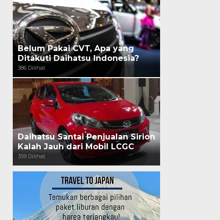
Belum Pakai CVT, Apa yang
Ditakuti Daihatsu Indonesia?
386 Dilihat
Daihatsu Santai Penjualan Sirion
Kalah Jauh dari Mobil LCGC
359 Dilihat