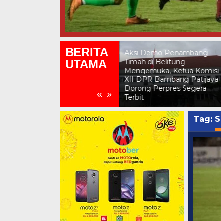
BERITA
Aksi Demo Penambang
Penjarahan Aset Smelter SJ
UTAMA
Timah di Belitung
Mengemuka, Tanur dan
Mengemuka, Ketua Komisi
Cerobong Diduga Dibongka
XII DPR Bambang Patijaya
Lalu Dijual kepada Agus
Dorong Perpres Segera
Rongsokan Lapak Ketam,
«
»
Terbit
Aparat Diminta Bertindak
Tag:
S