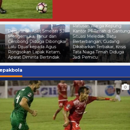
Ratusan Warga Kepung
I
Kantor PT Timah di Gantung,
Situasi Meledak: Batu
r
Berterbangan, Gudang
BNN Sambangi PT TIMAH,
Dikabarkan Terbakar, Krisis
Perkuat Sinergi Wujudkan
Tata Niaga Timah Diduga
Lingkungan Kerja Bersih dar
Jadi Pemicu
Narkoba
epakbola