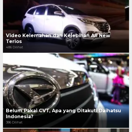
Video Kelemahan dan Kelebihan All New
Terios
486 Dilihat
Belum Pakai CVT, Apa yang Ditakuti Daihatsu
Indonesia?
386 Dilihat