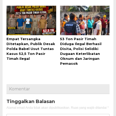
Empat Tersangka
53 Ton Pasir Timah
Ditetapkan, Publik Desak
Diduga Ilegal Berhasil
Polda Babel Usut Tuntas
Disita, Polisi Selidiki
Kasus 52,5 Ton Pasir
Dugaan Keterlibatan
Timah Ilegal
Oknum dan Jaringan
Pemasok
Komentar
Tinggalkan Balasan
Alamat email Anda tidak akan dipublikasikan.
Ruas yang wajib ditandai
*