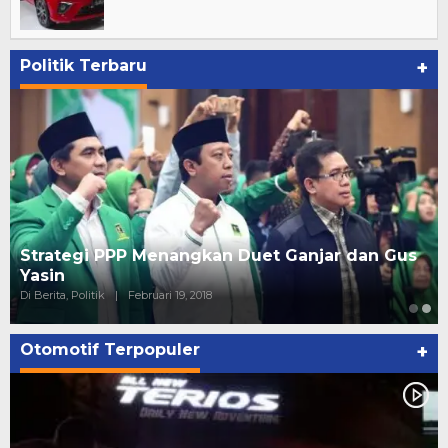
Politik Terbaru
+
Strategi PPP Menangkan Duet Ganjar dan Gus
Yasin
Di Berita, Politik
|
Februari 19, 2018
Otomotif Terpopuler
+