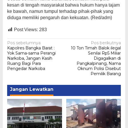
kesan di tengah masyarakat bahwa hukum hanya tajam
ke bawah, namun tumpul terhadap pihak-pihak yang
diduga memiliki pengaruh dan kekuatan. (Red/adm)
Post Views:
283
Navigasi
Pos sebelumnya
Pos berikutnya
Kapolres Bangka Barat :
10 Ton Timah Balok ilegal
pos
Yok Sama-sama Perangi
Senilai Rp5 Miliar
Narkoba, Jangan Kasih
Digagalkan di
Ruang Bagi Para
Pangkalpinang, Nama
Pengedar Narkoba
Oknum Polisi Disebut
Pemilik Barang
Jangan Lewatkan