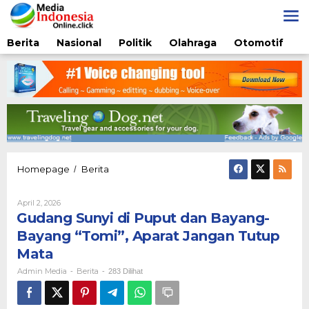
Lewati
ke
konten
Berita
Nasional
Politik
Olahraga
Otomotif
Gudang
Homepage
Berita
/
Sunyi
di
Oleh
April 2, 2026
Puput
Admin
Gudang Sunyi di Puput dan Bayang-
dan
Media
Bayang-
Bayang “Tomi”, Aparat Jangan Tutup
Bayang
Mata
“Tomi”,
Aparat
Admin Media
Berita
-
-
283 Dilihat
Jangan
Tutup
Mata