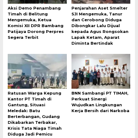
Aksi Demo Penambang
Penjarahan Aset Smelter
Timah di Belitung
SJI Mengemuka, Tanur
Mengemuka, Ketua
dan Cerobong Diduga
Komisi XII DPR Bambang
Dibongkar Lalu Dijual
Patijaya Dorong Perpres
kepada Agus Rongsokan
Segera Terbit
Lapak Ketam, Aparat
Diminta Bertindak
Ratusan Warga Kepung
BNN Sambangi PT TIMAH,
Kantor PT Timah di
Perkuat Sinergi
Gantung, Situasi
Wujudkan Lingkungan
Meledak: Batu
Kerja Bersih dari Narkoba
Berterbangan, Gudang
Dikabarkan Terbakar,
Krisis Tata Niaga Timah
Diduga Jadi Pemicu