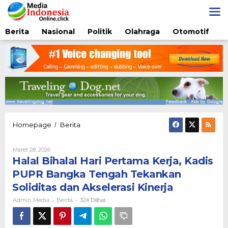
Lewati
ke
konten
Berita
Nasional
Politik
Olahraga
Otomotif
Halal
Homepage
Berita
/
Bihalal
Hari
Oleh
Maret 28, 2026
Pertama
Admin
Halal Bihalal Hari Pertama Kerja, Kadis
Kerja,
Media
Kadis
PUPR Bangka Tengah Tekankan
PUPR
Soliditas dan Akselerasi Kinerja
Bangka
Tengah
Admin Media
Berita
-
-
324 Dilihat
Tekankan
Soliditas
dan