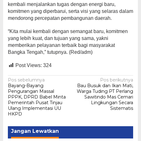
kembali menjalankan tugas dengan energi baru,
komitmen yang diperbarui, serta visi yang selaras dalam
mendorong percepatan pembangunan daerah.
“Kita mulai kembali dengan semangat baru, komitmen
yang lebih kuat, dan tujuan yang sama, yakni
memberikan pelayanan terbaik bagi masyarakat
Bangka Tengah,” tutupnya. (Red/adm)
Post Views:
324
Navigasi
Pos sebelumnya
Pos berikutnya
Bayang-Bayang
Bau Busuk dan Ikan Mati,
pos
Pengurangan Massal
Warga Tuding PT Perlang
PPPK, DPRD Babel Minta
Sawitindo Mas Cemari
Pemerintah Pusat Tinjau
Lingkungan Secara
Ulang Implementasi UU
Sistematis
HKPD
Jangan Lewatkan