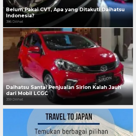
Belum Pakai CVT, Apa yang Ditakuti Daihatsu
Indonesia?
386 Dilihat
Daihatsu Santai Penjualan Sirion Kalah Jauh
dari Mobil LCGC
359 Dilihat