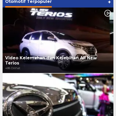
Otomotif Terpopuler
+
Video Kelemahan dan Kelebihan All New
Terios
486 Dilihat