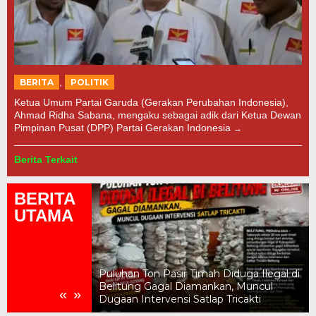
,
BERITA
POLITIK
Ketua Umum Partai Garuda (Gerakan Perubahan Indonesia),
Ahmad Ridha Sabana, mengaku sebagai adik dari Ketua Dewan
Pimpinan Pusat (DPP) Partai Gerakan Indonesia
Berita Terkait
BERITA
UTAMA
a Ilegal Berhasil
Puluhan Ton Pasir Timah Diduga Ilegal di
ugaan Keterlibatan
Belitung Gagal Diamankan, Muncul
«
»
emasok
Dugaan Intervensi Satlap Tricakti