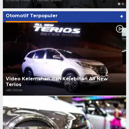
Otomotif Terpopuler
+
Video Kelemahan dan Kelebihan All New
Terios
480 Dilihat