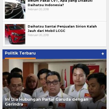
Belum Pakai CVT, Apa yang Ditakuti
Daihatsu Indonesia?
Februari 20, 2018
Daihatsu Santai Penjualan Sirion Kalah
Jauh dari Mobil LCGC
Februari 20, 2018
Politik Terbaru
+
Ini Dia Hubungan Partai Garuda dengan
Gerindra
Di Berita, Politik
|
Februari 19, 2018