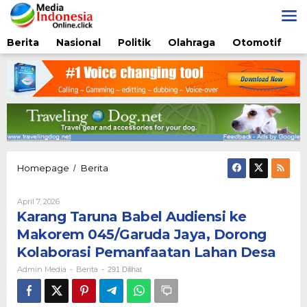
Lewati
ke
konten
Berita
Nasional
Politik
Olahraga
Otomotif
Karang
Homepage
Berita
/
Taruna
Babel
Oleh
April 7, 2026
Audiensi
Admin
Karang Taruna Babel Audiensi ke
ke
Media
Makorem
Makorem 045/Garuda Jaya, Dorong
045/Garuda
Kolaborasi Pemanfaatan Lahan Desa
Jaya,
Dorong
Admin Media
Berita
-
-
291 Dilihat
Kolaborasi
Pemanfaatan
Lahan