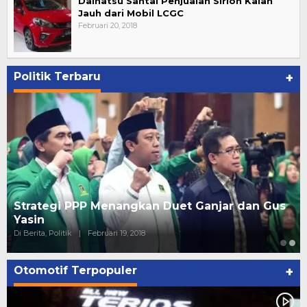
Daihatsu Santai Penjualan Sirion Kalah
Jauh dari Mobil LCGC
Februari 20, 2018
Politik Terbaru
+
Strategi PPP Menangkan Duet Ganjar dan Gus
Yasin
Di Berita, Politik
|
Februari 19, 2018
Otomotif Terpopuler
+