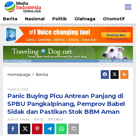
Lewati
ke
konten
Berita
Nasional
Politik
Olahraga
Otomotif
Panic
Homepage
Berita
/
Buying
Picu
Oleh
Maret 6, 2026
Antrean
Admin
Panic Buying Picu Antrean Panjang di
Panjang
Media
di
SPBU Pangkalpinang, Pemprov Babel
SPBU
Sidak dan Pastikan Stok BBM Aman
Pangkalpinang,
Pemprov
Admin Media
Berita
-
-
394 Dilihat
Babel
Sidak
dan