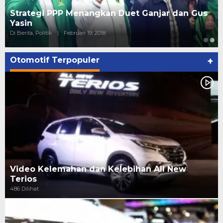
Strategi PPP Menangkan Duet Ganjar dan Gus
Yasin
Di Berita, Politik
|
Februari 19, 2018
Otomotif Terpopuler
+
Video Kelemahan dan Kelebihan All New
Terios
486 Dilihat