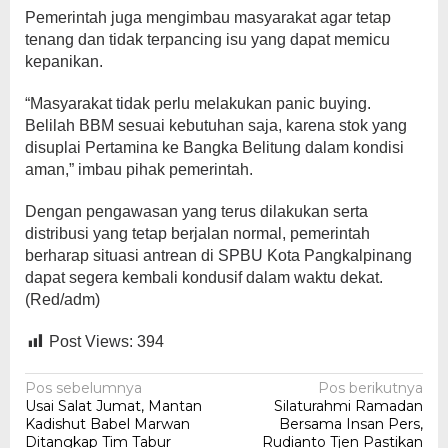
Pemerintah juga mengimbau masyarakat agar tetap
tenang dan tidak terpancing isu yang dapat memicu
kepanikan.
“Masyarakat tidak perlu melakukan panic buying.
Belilah BBM sesuai kebutuhan saja, karena stok yang
disuplai Pertamina ke Bangka Belitung dalam kondisi
aman,” imbau pihak pemerintah.
Dengan pengawasan yang terus dilakukan serta
distribusi yang tetap berjalan normal, pemerintah
berharap situasi antrean di SPBU Kota Pangkalpinang
dapat segera kembali kondusif dalam waktu dekat.
(Red/adm)
Post Views:
394
Navigasi
Pos sebelumnya
Pos berikutnya
Usai Salat Jumat, Mantan
Silaturahmi Ramadan
pos
Kadishut Babel Marwan
Bersama Insan Pers,
Ditangkap Tim Tabur
Rudianto Tjen Pastikan