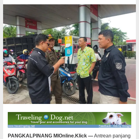
Pastikan
Stok
BBM
Aman
PANGKALPINANG MIOnline.Klick —
Antrean panjang