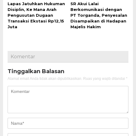
Lapas Jatuhkan Hukuman
SR Akui Lalai
Disiplin, Ke Mana Arah
Berkomunikasi dengan
Pengusutan Dugaan
PT Torganda, Penyesalan
Transaksi Ekstasi Rp12,15
Disampaikan di Hadapan
Juta
Majelis Hakim
Komentar
Tinggalkan Balasan
Alamat email Anda tidak akan dipublikasikan.
Ruas yang wajib ditandai
*