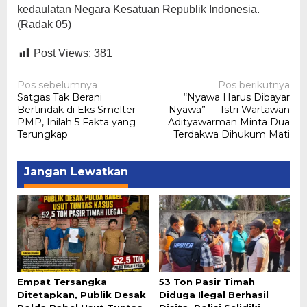
kedaulatan Negara Kesatuan Republik Indonesia.
(Radak 05)
Post Views:
381
Navigasi
Pos sebelumnya
Pos berikutnya
Satgas Tak Berani
“Nyawa Harus Dibayar
pos
Bertindak di Eks Smelter
Nyawa” — Istri Wartawan
PMP, Inilah 5 Fakta yang
Adityawarman Minta Dua
Terungkap
Terdakwa Dihukum Mati
Jangan Lewatkan
Empat Tersangka
53 Ton Pasir Timah
Ditetapkan, Publik Desak
Diduga Ilegal Berhasil