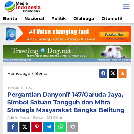
Lewati
ke
konten
Berita
Nasional
Politik
Olahraga
Otomotif
Pergantian
Homepage
Berita
/
Danyonif
147/Garuda
Oleh
Januari 10, 2026
Jaya,
Admin
Pergantian Danyonif 147/Garuda Jaya,
Simbol
Media
Satuan
Simbol Satuan Tangguh dan Mitra
Tangguh
Strategis Masyarakat Bangka Belitung
dan
Mitra
Admin Media
Berita
-
-
381 Dilihat
Strategis
Masyarakat
Bangka