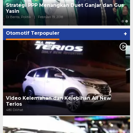
Strategi PPP Menangkan Duet Ganjar dan Gus
Yasin
Di Berita, Politik
|
Februari 19, 2018
Otomotif Terpopuler
+
Video Kelemahan dan Kelebihan All New
Terios
480 Dilihat