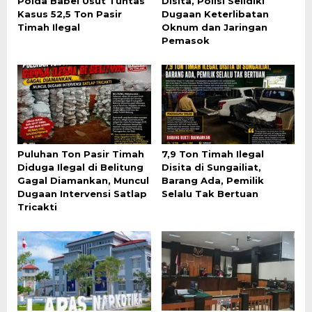
Polda Babel Usut Tuntas
Disita, Polisi Selidiki
Kasus 52,5 Ton Pasir
Dugaan Keterlibatan
Timah Ilegal
Oknum dan Jaringan
Pemasok
Puluhan Ton Pasir Timah
7,9 Ton Timah Ilegal
Diduga Ilegal di Belitung
Disita di Sungailiat,
Gagal Diamankan, Muncul
Barang Ada, Pemilik
Dugaan Intervensi Satlap
Selalu Tak Bertuan
Tricakti