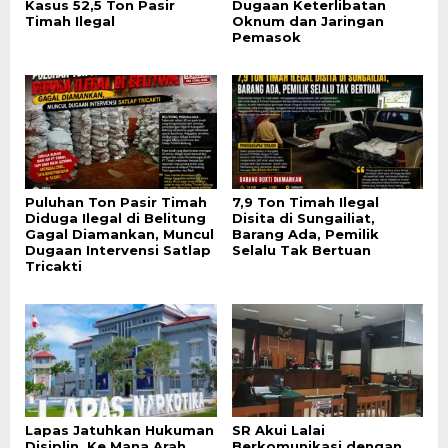
Kasus 52,5 Ton Pasir
Dugaan Keterlibatan
Timah Ilegal
Oknum dan Jaringan
Pemasok
Puluhan Ton Pasir Timah
7,9 Ton Timah Ilegal
Diduga Ilegal di Belitung
Disita di Sungailiat,
Gagal Diamankan, Muncul
Barang Ada, Pemilik
Dugaan Intervensi Satlap
Selalu Tak Bertuan
Tricakti
Lapas Jatuhkan Hukuman
SR Akui Lalai
Disiplin, Ke Mana Arah
Berkomunikasi dengan