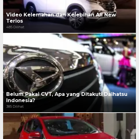
Video Kelemahan dan Kelebihan All New
Terios
485 Dilihat
Belum Pakai CVT, Apa yang Ditakuti Daihatsu
Indonesia?
385 Dilihat