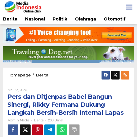
Lewati
ke
konten
Berita
Nasional
Politik
Olahraga
Otomotif
Pers
Homepage
Berita
/
dan
Ditjenpas
Oleh
Mei 22, 2026
Babel
Admin
Pers dan Ditjenpas Babel Bangun
Bangun
Media
Sinergi,
Sinergi, Rikky Fermana Dukung
Rikky
Langkah Bersih-Bersih Internal Lapas
Fermana
Dukung
Admin Media
Berita
-
-
233 Dilihat
Langkah
Bersih-
Bersih