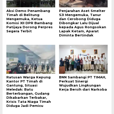
Aksi Demo Penambang
Penjarahan Aset Smelter
Timah di Belitung
SJI Mengemuka, Tanur
Mengemuka, Ketua
dan Cerobong Diduga
Komisi XII DPR Bambang
Dibongkar Lalu Dijual
Patijaya Dorong Perpres
kepada Agus Rongsokan
Segera Terbit
Lapak Ketam, Aparat
Diminta Bertindak
Ratusan Warga Kepung
BNN Sambangi PT TIMAH,
Kantor PT Timah di
Perkuat Sinergi
Gantung, Situasi
Wujudkan Lingkungan
Meledak: Batu
Kerja Bersih dari Narkoba
Berterbangan, Gudang
Dikabarkan Terbakar,
Krisis Tata Niaga Timah
Diduga Jadi Pemicu