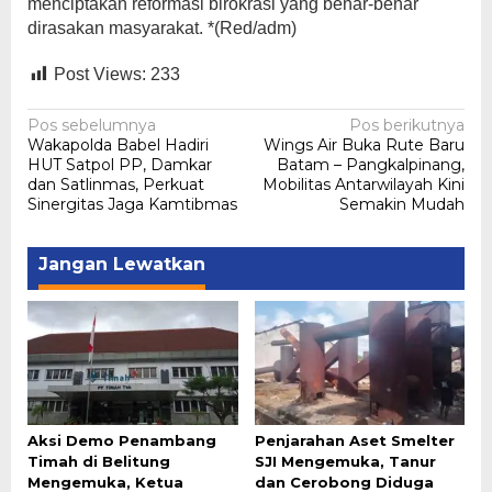
menciptakan reformasi birokrasi yang benar-benar
dirasakan masyarakat. *(Red/adm)
Post Views:
233
Navigasi
Pos sebelumnya
Pos berikutnya
Wakapolda Babel Hadiri
Wings Air Buka Rute Baru
pos
HUT Satpol PP, Damkar
Batam – Pangkalpinang,
dan Satlinmas, Perkuat
Mobilitas Antarwilayah Kini
Sinergitas Jaga Kamtibmas
Semakin Mudah
Jangan Lewatkan
Aksi Demo Penambang
Penjarahan Aset Smelter
Timah di Belitung
SJI Mengemuka, Tanur
Mengemuka, Ketua
dan Cerobong Diduga