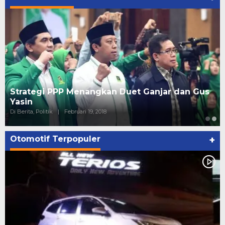
Gus
Ini Dia Hubungan Partai Garuda dengan
Gerindra
Di Berita, Politik
|
Februari 19, 2018
Otomotif Terpopuler
+