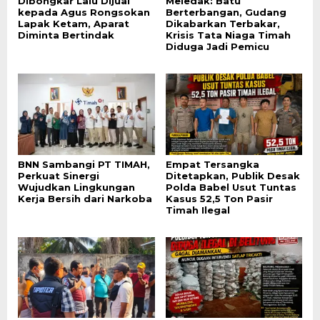
Dibongkar Lalu Dijual
Meledak: Batu
kepada Agus Rongsokan
Berterbangan, Gudang
Lapak Ketam, Aparat
Dikabarkan Terbakar,
Diminta Bertindak
Krisis Tata Niaga Timah
Diduga Jadi Pemicu
BNN Sambangi PT TIMAH,
Empat Tersangka
Perkuat Sinergi
Ditetapkan, Publik Desak
Wujudkan Lingkungan
Polda Babel Usut Tuntas
Kerja Bersih dari Narkoba
Kasus 52,5 Ton Pasir
Timah Ilegal