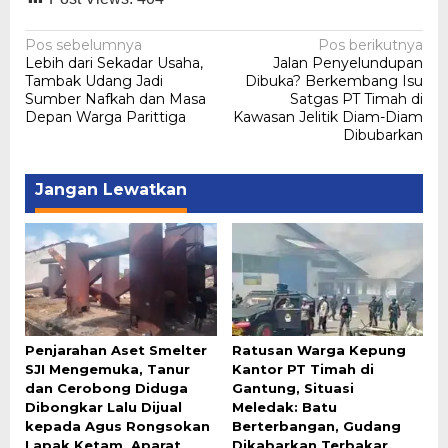
Navigasi
Pos sebelumnya
Pos berikutnya
Lebih dari Sekadar Usaha,
Jalan Penyelundupan
pos
Tambak Udang Jadi
Dibuka? Berkembang Isu
Sumber Nafkah dan Masa
Satgas PT Timah di
Depan Warga Parittiga
Kawasan Jelitik Diam-Diam
Dibubarkan
Jangan Lewatkan
Penjarahan Aset Smelter
Ratusan Warga Kepung
SJI Mengemuka, Tanur
Kantor PT Timah di
dan Cerobong Diduga
Gantung, Situasi
Dibongkar Lalu Dijual
Meledak: Batu
kepada Agus Rongsokan
Berterbangan, Gudang
Lapak Ketam, Aparat
Dikabarkan Terbakar,