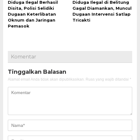
Diduga Ilegal Berhasil
Diduga Ilegal di Belitung
Disita, Polisi Selidiki
Gagal Diamankan, Muncul
Dugaan Keterlibatan
Dugaan Intervensi Satlap
Oknum dan Jaringan
Tricakti
Pemasok
Komentar
Tinggalkan Balasan
Alamat email Anda tidak akan dipublikasikan.
Ruas yang wajib ditandai
*