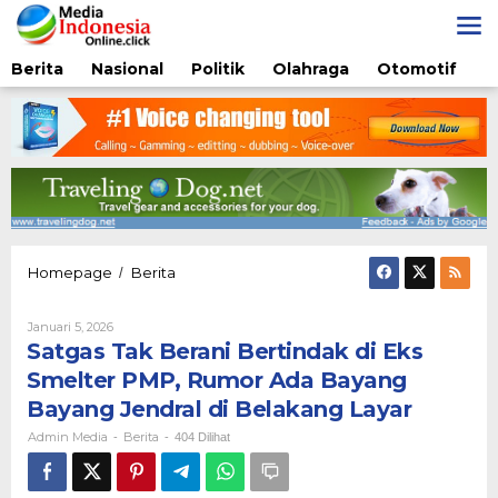
Lewati
ke
konten
Berita
Nasional
Politik
Olahraga
Otomotif
Satgas
Homepage
Berita
/
Tak
Berani
Oleh
Januari 5, 2026
Bertindak
Admin
Satgas Tak Berani Bertindak di Eks
di
Media
Eks
Smelter PMP, Rumor Ada Bayang
Smelter
Bayang Jendral di Belakang Layar
PMP,
Rumor
Admin Media
Berita
-
-
404 Dilihat
Ada
Bayang
Bayang