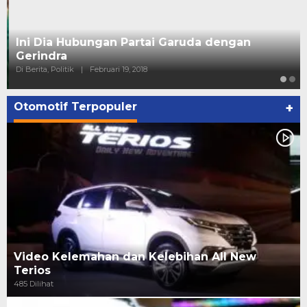
Ini Dia Hubungan Partai Garuda dengan
Gerindra
Di Berita, Politik
|
Februari 19, 2018
Otomotif Terpopuler
+
Video Kelemahan dan Kelebihan All New
Terios
485 Dilihat