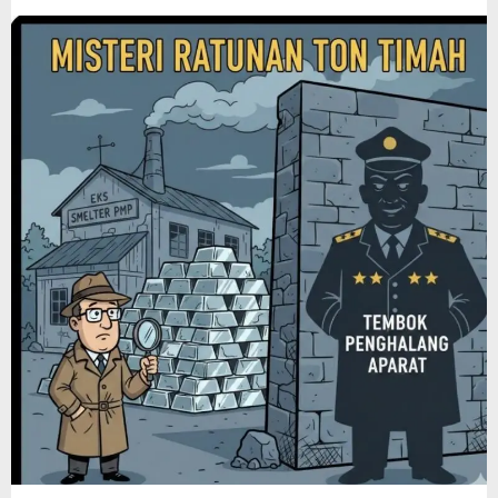
Jendral
di
Belakang
Layar