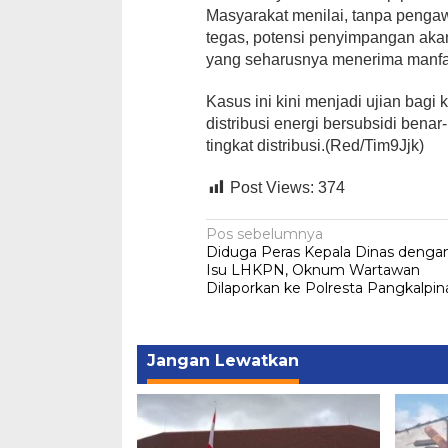
Masyarakat menilai, tanpa penga
tegas, potensi penyimpangan aka
yang seharusnya menerima manfaa
Kasus ini kini menjadi ujian bag
distribusi energi bersubsidi benar
tingkat distribusi.(Red/Tim9Jjk)
Post Views:
374
Navigasi
Pos sebelumnya
Diduga Peras Kepala Dinas denga
pos
Isu LHKPN, Oknum Wartawan
Dilaporkan ke Polresta Pangkalpi
Jangan Lewatkan