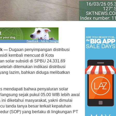
 Menangkan Duet
Ini Dia Hubungan Partai Garud
us Yasin
dengan Gerindra
ebruari 19, 2018
Di Berita, Politik
|
Februari 19, 2018
ck —
Dugaan penyimpangan distribusi
sidi kembali mencuat di Kota
ran solar subsidi di SPBU 24.331.69
etelah ditemukan indikasi distribusi
 yang lazim, bahkan diduga melibatkan
us mendapati bahwa penyaluran solar
erlangsung sejak pukul 05.00 WIB lebih awal
ini diketahui masyarakat, yakni dimulai
cu tanda tanya besar terkait kepatuhan
sedur (SOP) yang berlaku di lingkungan PT