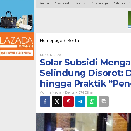
Berita
Nasional
Politik
Olahraga
Otomotif
Solar
Homepage
Berita
/
Subsidi
Mengalir
Oleh
Maret 17, 2026
Subuh
Admin
Solar Subsidi Menga
Hari,
Media
SPBU
Selindung Disorot:
Selindung
Disorot:
hingga Praktik “Pe
Dugaan
Pelanggaran
Admin Media
Berita
SOP
-
-
374 Dilihat
hingga
Praktik
“Pengerit”
Mengemuka