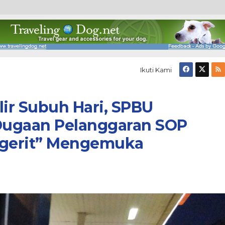
Ikuti Kami
lir Subuh Hari, SPBU
 Dugaan Pelanggaran SOP
ngerit” Mengemuka