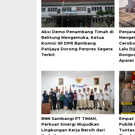
Aksi Demo Penambang Timah di
Penjar
Belitung Mengemuka, Ketua
Mengem
Komisi XII DPR Bambang
Cerobo
Patijaya Dorong Perpres Segera
Lalu D
Terbit
Rongso
Aparat
BNN Sambangi PT TIMAH,
Empat 
Perkuat Sinergi Wujudkan
Publik
Lingkungan Kerja Bersih dari
Tuntas