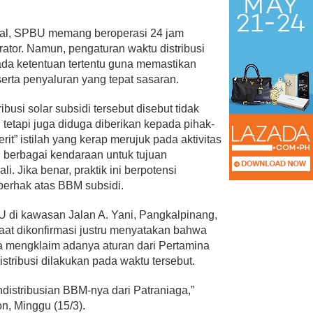
nal, SPBU memang beroperasi 24 jam
rator. Namun, pengaturan waktu distribusi
da ketentuan tertentu guna memastikan
erta penyaluran yang tepat sasaran.
busi solar subsidi tersebut disebut tidak
etapi juga diduga diberikan kepada pihak-
it” istilah yang kerap merujuk pada aktivitas
berbagai kendaraan untuk tujuan
. Jika benar, praktik ini berpotensi
berhak atas BBM subsidi.
di kawasan Jalan A. Yani, Pangkalpinang,
aat dikonfirmasi justru menyatakan bahwa
 Ia mengklaim adanya aturan dari Pertamina
tribusi dilakukan pada waktu tersebut.
distribusian BBM-nya dari Patraniaga,”
n, Minggu (15/3).