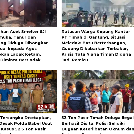
ahan Aset Smelter SJI
Ratusan Warga Kepung Kantor
uka, Tanur dan
PT Timah di Gantung, Situasi
ng Diduga Dibongkar
Meledak: Batu Berterbangan,
ijual kepada Agus
Gudang Dikabarkan Terbakar,
kan Lapak Ketam,
Krisis Tata Niaga Timah Diduga
 Diminta Bertindak
Jadi Pemicu
Tersangka Ditetapkan,
53 Ton Pasir Timah Diduga Ilegal
 Desak Polda Babel Usut
Berhasil Disita, Polisi Selidiki
 Kasus 52,5 Ton Pasir
Dugaan Keterlibatan Oknum da