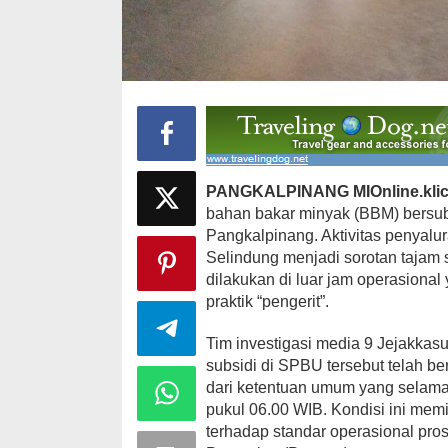
Ini Dia Hubungan Partai Garuda
Strategi PPP
dengan Gerindra
Ganjar dan G
Di Berita, Politik
|
Februari 19, 2018
Di Berita, Politik
|
F
PANGKALPINANG MIOnline.kli
bahan bakar minyak (BBM) bersub
Pangkalpinang. Aktivitas penyalu
Selindung menjadi sorotan tajam s
dilakukan di luar jam operasional
praktik “pengerit”.
Tim investigasi media 9 Jejakkas
subsidi di SPBU tersebut telah b
dari ketentuan umum yang selama 
pukul 06.00 WIB. Kondisi ini memi
terhadap standar operasional pro