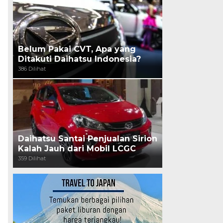
Belum Pakai CVT, Apa yang
Ditakuti Daihatsu Indonesia?
386 Dilihat
Daihatsu Santai Penjualan Sirion
Kalah Jauh dari Mobil LCGC
359 Dilihat