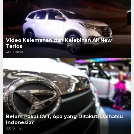
Video Kelemahan dan Kelebihan All New
Terios
486 Dilihat
Belum Pakai CVT, Apa yang Ditakuti Daihatsu
Indonesia?
386 Dilihat