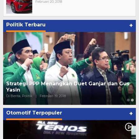
Februari 20, 2018
Politik Terbaru
+
Strategi PPP Menangkan Duet Ganjar dan Gus
Yasin
Di Berita, Politik
|
Februari 19, 2018
Otomotif Terpopuler
+