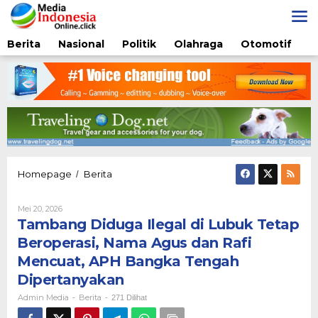
Lewati
ke
konten
Berita
Nasional
Politik
Olahraga
Otomotif
Tambang
Homepage
Berita
/
Diduga
Ilegal
Oleh
Mei 20, 2026
di
Admin
Tambang Diduga Ilegal di Lubuk Tetap
Lubuk
Media
Tetap
Beroperasi, Nama Agus dan Rafi
Beroperasi,
Mencuat, APH Bangka Tengah
Nama
Agus
Dipertanyakan
dan
Admin Media
Berita
-
-
271 Dilihat
Rafi
Mencuat,