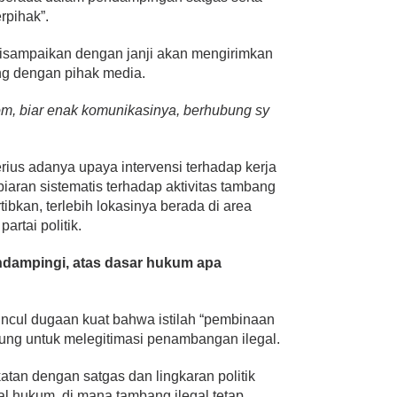
rpihak”.
disampaikan dengan janji akan mengirimkan
ng dengan pihak media.
om, biar enak komunikasinya, berhubung sy
ius adanya upaya intervensi terhadap kerja
mbiaran sistematis terhadap aktivitas tambang
tibkan, terlebih lokasinya berada di area
artai politik.
ndampingi, atas dasar hukum apa
muncul dugaan kuat bahwa istilah “pembinaan
ung untuk melegitimasi penambangan ilegal.
atan dengan satgas dan lingkaran politik
l hukum, di mana tambang ilegal tetap