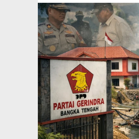
WhatsApp
akan
Didatangi
Upaya
“Pengkondisian”