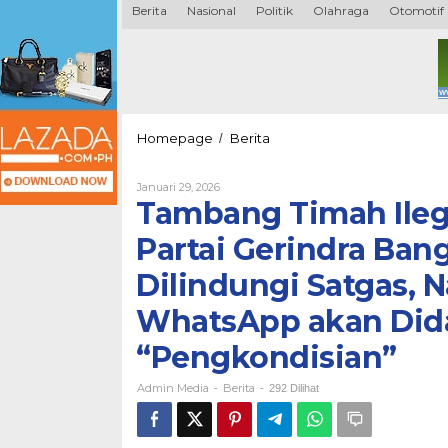
Berita
Nasional
Politik
Olahraga
Otomotif
Tambang
Homepage
Berita
/
Timah
Ilegal
Oleh
Januari 29, 2026
di
Admin
Tambang Timah Ileg
Belakang
Media
Kantor
Partai Gerindra Ba
DPD
Partai
Dilindungi Satgas, 
Gerindra
Bangka
WhatsApp akan Did
Tengah
Diduga
“Pengkondisian”
Dilindungi
Satgas,
Admin Media
Berita
Nama
-
-
292 Dilihat
Aparat
Muncul,
Media