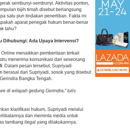
rgerak sembunyi-sembunyi. Aktivitas ponton,
umpulan bijih timah disebut berlangsung
pa satu pun tindakan penertiban. Fakta ini
apakah aparat penegak hukum benar-benar
dak tahu?
ru Dihubungi: Ada Upaya Intervensi?
 Online menaikkan pemberitaan terkait
 justru menerima komunikasi dari seseorang
i
. Dalam pesan tersebut, Supriyadi
berasal dari Supriyadi, sosok yang disebut
g Gerindra Bangka Tengah.
we di wilayah gedung Gerindra,” tulis
kan klarifikasi hukum, Supriyadi melalui
erlibatannya dan meminta media untuk
tas tambang ilegal yang dilakukannya.