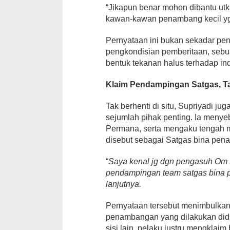
“Jikapun benar mohon dibantu utk
kawan-kawan penambang kecil yg k
Pernyataan ini bukan sekadar pen
pengkondisian pemberitaan, sebu
bentuk tekanan halus terhadap in
Klaim Pendampingan Satgas, Ta
Tak berhenti di situ, Supriyadi j
sejumlah pihak penting. Ia meny
Permana, serta mengaku tengah 
disebut sebagai Satgas bina pen
“
Saya kenal jg dgn pengasuh Om 
pendampingan team satgas bina p
lanjutnya.
Pernyataan tersebut menimbulkan ta
penambangan yang dilakukan didug
sisi lain, pelaku justru mengkla