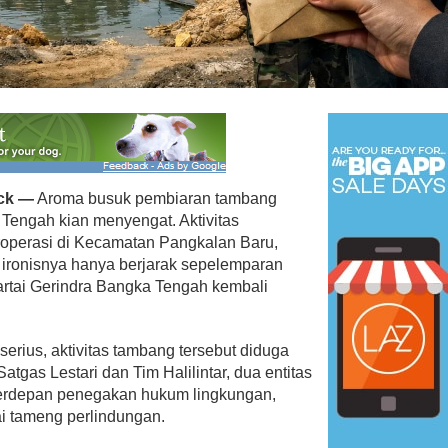
 Menangkan Duet
Ini Dia Hubungan Partai Garud
us Yasin
dengan Gerindra
ebruari 19, 2018
Di Berita, Politik
|
Februari 19, 2018
ck —
Aroma busuk pembiaran tambang
 Tengah kian menyengat. Aktivitas
operasi di Kecamatan Pangkalan Baru,
ironisnya hanya berjarak sepelemparan
artai Gerindra Bangka Tengah kembali
erius, aktivitas tambang tersebut diduga
gas Lestari dan Tim Halilintar, dua entitas
terdepan penegakan hukum lingkungan,
ai tameng perlindungan.