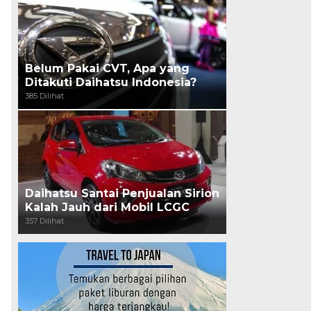
Belum Pakai CVT, Apa yang
Ditakuti Daihatsu Indonesia?
385 Dilihat
Daihatsu Santai Penjualan Sirion
Kalah Jauh dari Mobil LCGC
357 Dilihat