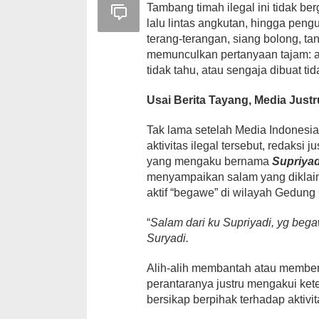
Tambang timah ilegal ini tidak be
lalu lintas angkutan, hingga peng
terang-terangan, siang bolong, tan
memunculkan pertanyaan tajam:
tidak tahu, atau sengaja dibuat ti
Usai Berita Tayang, Media Just
Tak lama setelah Media Indonesia
aktivitas ilegal tersebut, redaksi
yang mengaku bernama
Supriyad
menyampaikan salam yang diklaim 
aktif “begawe” di wilayah Gedun
“
Salam dari ku Supriyadi, yg bega
Suryadi.
Alih-alih membantah atau memberi
perantaranya justru mengakui ket
bersikap berpihak terhadap aktivi