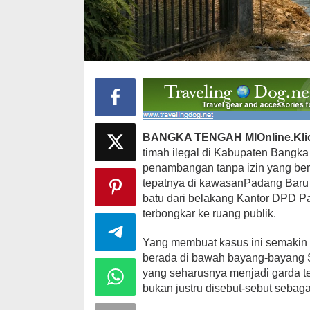
Ini Dia Hubungan Partai Garuda
Strategi PPP
dengan Gerindra
Ganjar dan G
Di Berita, Politik
|
Februari 19, 2018
Di Berita, Politik
|
F
BANGKA TENGAH MIOnline.Kli
timah ilegal di Kabupaten Bangka
penambangan tanpa izin yang ber
tepatnya di kawasanPadang Baru 
batu dari belakang Kantor DPD P
terbongkar ke ruang publik.
Yang membuat kasus ini semakin s
berada di bawah bayang-bayang Sat
yang seharusnya menjadi garda 
bukan justru disebut-sebut sebag