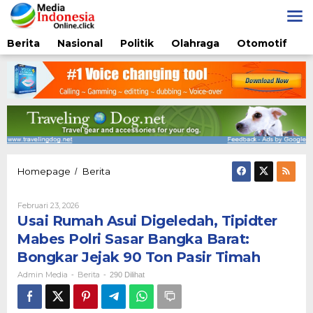
Lewati
ke
konten
Berita
Nasional
Politik
Olahraga
Otomotif
Usai
Homepage
Berita
/
Rumah
Asui
Oleh
Februari 23, 2026
Digeledah,
Admin
Usai Rumah Asui Digeledah, Tipidter
Tipidter
Media
Mabes
Mabes Polri Sasar Bangka Barat:
Polri
Bongkar Jejak 90 Ton Pasir Timah
Sasar
Bangka
Admin Media
Berita
-
-
290 Dilihat
Barat:
Bongkar
Jejak