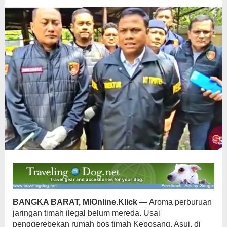
90
Ton
Pasir
Timah
BANGKA BARAT, MIOnline.Klick —
Aroma perburuan
jaringan timah ilegal belum mereda. Usai
penggerebekan rumah bos timah Keposang, Asui, di