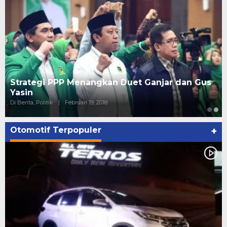
Strategi PPP Menangkan Duet Ganjar dan Gus
Yasin
Di Berita, Politik
|
Februari 19, 2018
Otomotif Terpopuler
+