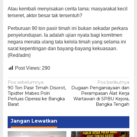
Atau kembali menyisakan cerita lama: masyarakat kecil
terseret, aktor besar tak tersentuh?
Perburuan 90 ton pasir timah ini bukan sekadar perkara
penyelundupan. Ia adalah ujian nyata bagi komitmen
negara menata ulang tata kelola timah yang selama ini
sarat kepentingan dan bayang-bayang kekuasaan.
(Red/adm)
Post Views:
290
Navigasi
Pos sebelumnya
Pos berikutnya
90 Ton Pasir Timah Disorot,
Dugaan Penganiayaan dan
pos
Tipidter Mabes Polri
Perampasan Alat Kerja
Perluas Operasi ke Bangka
Wartawan di SPBU Kejora,
Barat
Bangka Tengah
Jangan Lewatkan