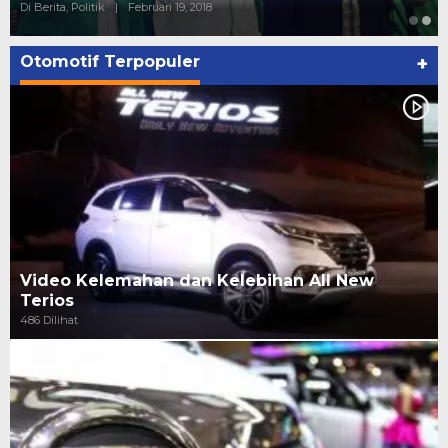
Di Berita, Politik
|
Februari 19, 2018
Otomotif Terpopuler
+
Video Kelemahan dan Kelebihan All New
Terios
486 Dilihat