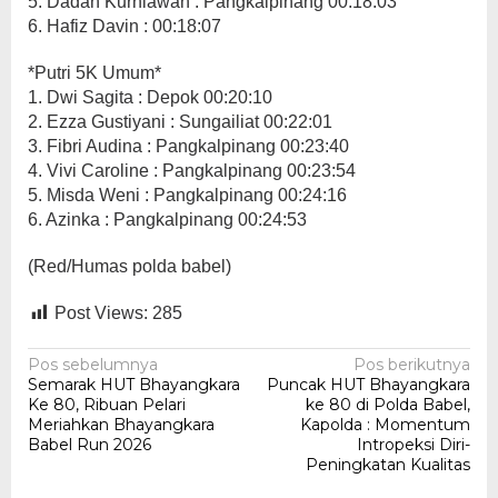
5. Dadan Kurniawan : Pangkalpinang 00:18:03
6. Hafiz Davin : 00:18:07
*Putri 5K Umum*
1. Dwi Sagita : Depok 00:20:10
2. Ezza Gustiyani : Sungailiat 00:22:01
3. Fibri Audina : Pangkalpinang 00:23:40
4. Vivi Caroline : Pangkalpinang 00:23:54
5. Misda Weni : Pangkalpinang 00:24:16
6. Azinka : Pangkalpinang 00:24:53
(Red/Humas polda babel)
Post Views:
285
Navigasi
Pos sebelumnya
Pos berikutnya
Semarak HUT Bhayangkara
Puncak HUT Bhayangkara
pos
Ke 80, Ribuan Pelari
ke 80 di Polda Babel,
Meriahkan Bhayangkara
Kapolda : Momentum
Babel Run 2026
Intropeksi Diri-
Peningkatan Kualitas