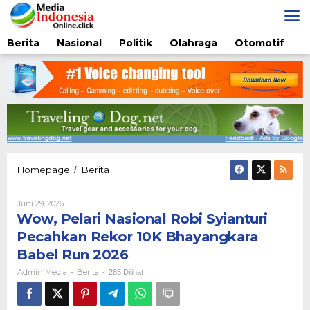
Lewati
ke
konten
Berita
Nasional
Politik
Olahraga
Otomotif
Wow,
Homepage
Berita
/
Pelari
Nasional
Oleh
Juni 29, 2026
Robi
Admin
Wow, Pelari Nasional Robi Syianturi
Syianturi
Media
Pecahkan
Pecahkan Rekor 10K Bhayangkara
Rekor
Babel Run 2026
10K
Bhayangkara
Admin Media
Berita
-
-
285 Dilihat
Babel
Run
2026