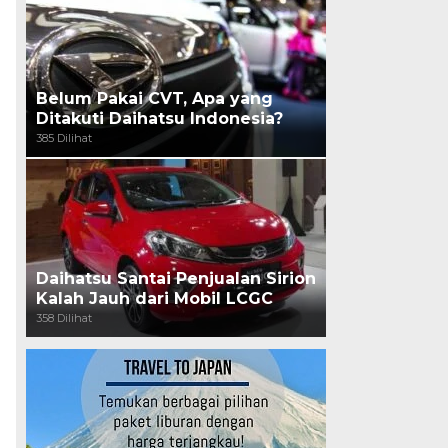
Belum Pakai CVT, Apa yang
Ditakuti Daihatsu Indonesia?
385 Dilihat
Daihatsu Santai Penjualan Sirion
Kalah Jauh dari Mobil LCGC
358 Dilihat