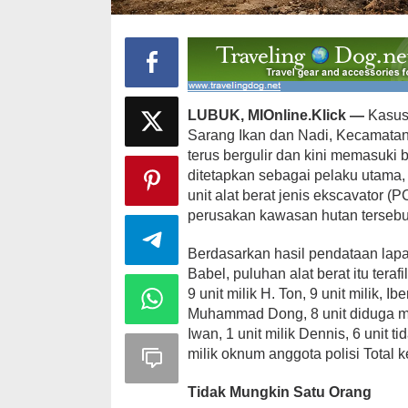
LUBUK, MIOnline.Klick —
Kasus
Ini Dia Hubungan Partai Garuda
Strategi PPP
Sarang Ikan dan Nadi, Kecamata
dengan Gerindra
Ganjar dan G
terus bergulir dan kini memasuki 
Di Berita, Politik
|
Februari 19, 2018
Di Berita, Politik
|
F
ditetapkan sebagai pelaku utama
unit alat berat jenis ekscavator (P
perusakan kawasan hutan tersebu
Berdasarkan hasil pendataan lap
Babel, puluhan alat berat itu tera
9 unit milik H. Ton, 9 unit milik, Ibe
Muhammad Dong, 8 unit diduga milik
Iwan, 1 unit milik Dennis, 6 unit t
milik oknum anggota polisi Total k
Tidak Mungkin Satu Orang