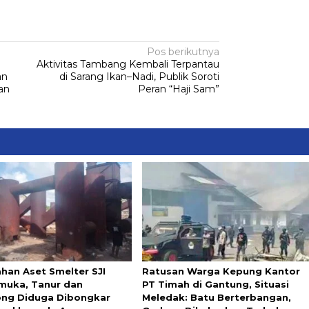
Pos berikutnya
Aktivitas Tambang Kembali Terpantau
an
di Sarang Ikan–Nadi, Publik Soroti
kan
Peran “Haji Sam”
ahan Aset Smelter SJI
Ratusan Warga Kepung Kantor
uka, Tanur dan
PT Timah di Gantung, Situasi
ng Diduga Dibongkar
Meledak: Batu Berterbangan,