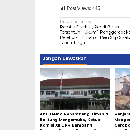
Post Views:
445
Navigasi
Pos sebelumnya
Pemilik Disebut, Rendi Belum
pos
Tersentuh Hukum? Penggerebek
Peleburan Timah di Riau Silip Sisa
Tanda Tanya
Jangan Lewatkan
Aksi Demo Penambang Timah di
Penjar
Belitung Mengemuka, Ketua
Mengem
Komisi XII DPR Bambang
Cerobo