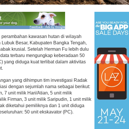
 perambahan kawasan hutan di wilayah
 Menangkan Duet
Ini Dia Hubungan Partai Garud
n Lubuk Besar, Kabupaten Bangka Tengah,
us Yasin
dengan Gerindra
babak krusial. Setelah Herman Fu lebih dulu
ebruari 19, 2018
Di Berita, Politik
|
Februari 19, 2018
, data terbaru mengungkap keberadaan 50
C) yang diduga kuat terlibat dalam aktivitas
t.
angan yang dihimpun tim investigasi Radak
filiasi dengan sejumlah nama sebagai berikut:
n, 7 unit milik Hari/Atian, 5 unit milik
 Firman, 3 unit milik Saripudin, 1 unit milik
idak diketahui pemiliknya dan 1 unit diduga
eseluruhan: 50 unit ekskavator (PC).