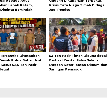
ijual kepada Agus
Gudang Dikabarkan Terbakar,
kan Lapak Ketam,
Krisis Tata Niaga Timah Diduga
 Diminta Bertindak
Jadi Pemicu
Tersangka Ditetapkan,
53 Ton Pasir Timah Diduga Ilegal
 Desak Polda Babel Usut
Berhasil Disita, Polisi Selidiki
 Kasus 52,5 Ton Pasir
Dugaan Keterlibatan Oknum da
legal
Jaringan Pemasok