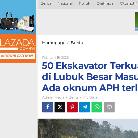
Berita
Nasional
Politik
Olahraga
Otomotif
50
Homepage
Berita
/
Ekskavator
Terkuak,
Oleh
Februari 18, 2026
Kasus
Admin
50 Ekskavator Terk
Perambahan
Media
Hutan
di Lubuk Besar Mas
di
Lubuk
Ada oknum APH terl
Besar
Masuk
Admin Media
Berita
Babak
-
-
445 Dilihat
Penentuan
Diduga
Ada
oknum
APH
terlibat