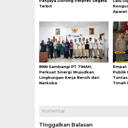
Patijaya Dorong Perpres Segera
Lalu D
Terbit
Rongso
Aparat
BNN Sambangi PT TIMAH,
Empat 
Perkuat Sinergi Wujudkan
Publik
Lingkungan Kerja Bersih dari
Tuntas
Narkoba
Timah I
Komentar
Tinggalkan Balasan