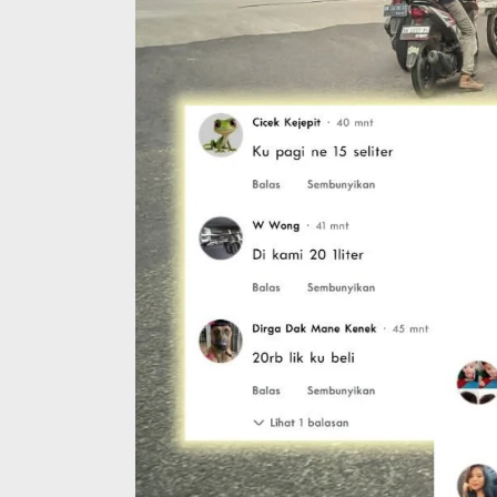
Ini Dia Hubungan Partai Garuda
Strategi PPP
dengan Gerindra
Ganjar dan G
Di Berita, Politik
|
Februari 19, 2018
Di Berita, Politik
|
F