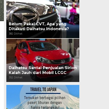
Belum Pakai CVT, Apa yang
Ditakuti Daihatsu Indonesia?
382 Dilihat
Daihatsu Santai Penjualan Sirion
Kalah Jauh dari Mobil LCGC
352 Dilihat