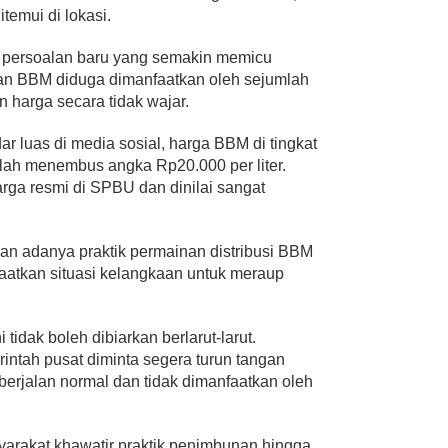
temui di lokasi.
ul persoalan baru yang semakin memicu
an BBM diduga dimanfaatkan oleh sejumlah
 harga secara tidak wajar.
r luas di media sosial, harga BBM di tingkat
lah menembus angka Rp20.000 per liter.
rga resmi di SPBU dan dinilai sangat
n adanya praktik permainan distribusi BBM
aatkan situasi kelangkaan untuk meraup
 tidak boleh dibiarkan berlarut-larut.
ntah pusat diminta segera turun tangan
berjalan normal dan tidak dimanfaatkan oleh
syarakat khawatir praktik penimbunan hingga