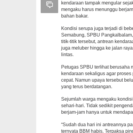
kendaraan tampak mengular sejak
mengaku harus menunggu berjam-
bahan bakar.
Kondisi serupa juga terjadi di b
Semabung, SPBU Pangkalbalam, S
titik-titik tersebut, antrean kend
juga meluber hingga ke jalan ray
lintas.
Petugas SPBU terlihat berusaha 
kendaraan sekaligus agar proses
cepat. Namun upaya tersebut be
yang terus berdatangan.
Sejumlah warga mengaku kondisi i
sehari-hari. Tidak sedikit penge
berjam-jam hanya untuk mendapat
“Sudah dua hari ini antreannya p
ternyata BBM habis. Terpaksa pind