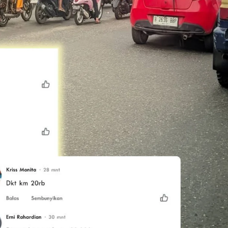
 Menangkan Duet
Ini Dia Hubungan Partai Garud
us Yasin
dengan Gerindra
ebruari 19, 2018
Di Berita, Politik
|
Februari 19, 2018