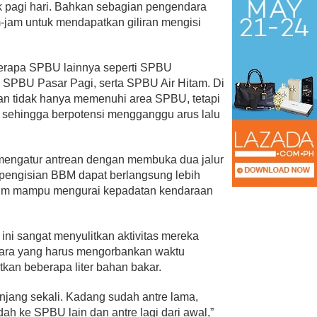
 pagi hari. Bahkan sebagian pengendara
jam untuk mendapatkan giliran mengisi
eberapa SPBU lainnya seperti SPBU
PBU Pasar Pagi, serta SPBU Air Hitam. Di
araan tidak hanya memenuhi area SPBU, tetapi
a sehingga berpotensi mengganggu arus lalu
mengatur antrean dengan membuka dua jalur
 pengisian BBM dapat berlangsung lebih
lum mampu mengurai kepadatan kendaraan
ni sangat menyulitkan aktivitas mereka
ndara yang harus mengorbankan waktu
kan beberapa liter bahan bakar.
anjang sekali. Kadang sudah antre lama,
ah ke SPBU lain dan antre lagi dari awal,”