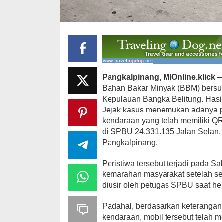
Ini Dia Hubungan Partai Garuda
Strategi PPP
dengan Gerindra
Ganjar dan G
Pangkalpinang, MIOnline.klick 
Di Berita, Politik
|
Februari 19, 2018
Di Berita, Politik
|
F
Bahan Bakar Minyak (BBM) bersub
Kepulauan Bangka Belitung. Hasil
Jejak kasus menemukan adanya pr
kendaraan yang telah memiliki QR
di SPBU 24.331.135 Jalan Selan, 
Pangkalpinang.
Peristiwa tersebut terjadi pada S
kemarahan masyarakat setelah s
diusir oleh petugas SPBU saat he
Padahal, berdasarkan keteranga
kendaraan, mobil tersebut telah 