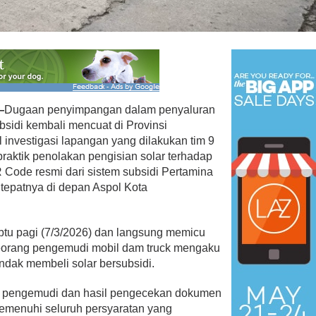
 Menangkan Duet
Ini Dia Hubungan Partai Garud
us Yasin
dengan Gerindra
—
Dugaan penyimpangan dalam penyaluran
ebruari 19, 2018
Di Berita, Politik
|
Februari 19, 2018
sidi kembali mencuat di Provinsi
 investigasi lapangan yang dilakukan tim 9
aktik penolakan pengisian solar terhadap
 Code resmi dari sistem subsidi Pertamina
tepatnya di depan Aspol Kota
abtu pagi (7/3/2026) dan langsung memicu
eorang pengemudi mobil dam truck mengaku
ndak membeli solar bersubsidi.
n pengemudi dan hasil pengecekan dokumen
memenuhi seluruh persyaratan yang