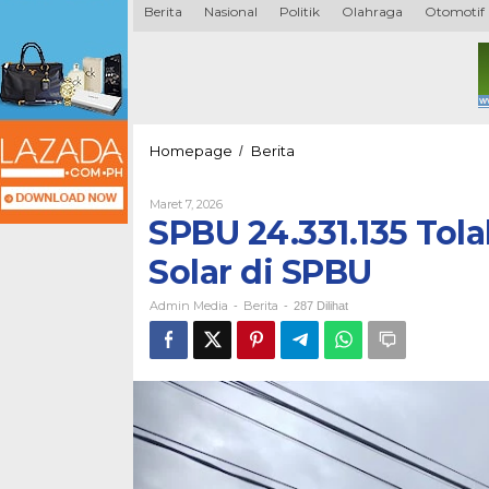
Berita
Nasional
Politik
Olahraga
Otomotif
SPBU
Homepage
Berita
/
24.331.135
Tolak
Oleh
Maret 7, 2026
Kendaraan
Admin
SPBU 24.331.135 Tol
Ber-
Media
QR
Solar di SPBU
Code
Isi
Admin Media
Berita
Solar
-
-
287 Dilihat
di
SPBU