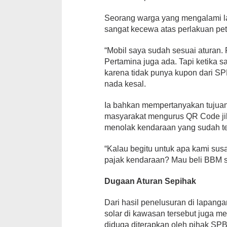
Seorang warga yang mengalami l
sangat kecewa atas perlakuan p
“Mobil saya sudah sesuai aturan.
Pertamina juga ada. Tapi ketika sa
karena tidak punya kupon dari S
nada kesal.
Ia bahkan mempertanyakan tujua
masyarakat mengurus QR Code ji
menolak kendaraan yang sudah ter
“Kalau begitu untuk apa kami s
pajak kendaraan? Mau beli BBM sa
Dugaan Aturan Sepihak
Dari hasil penelusuran di lapanga
solar di kawasan tersebut juga m
diduga diterapkan oleh pihak SP