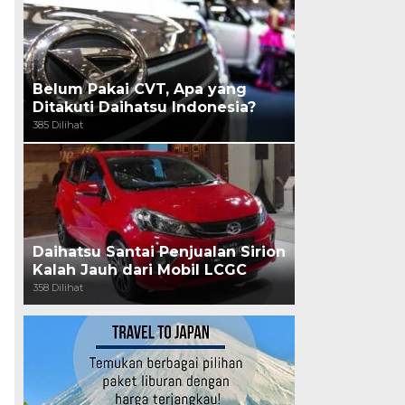
Belum Pakai CVT, Apa yang
Ditakuti Daihatsu Indonesia?
385 Dilihat
Daihatsu Santai Penjualan Sirion
Kalah Jauh dari Mobil LCGC
358 Dilihat