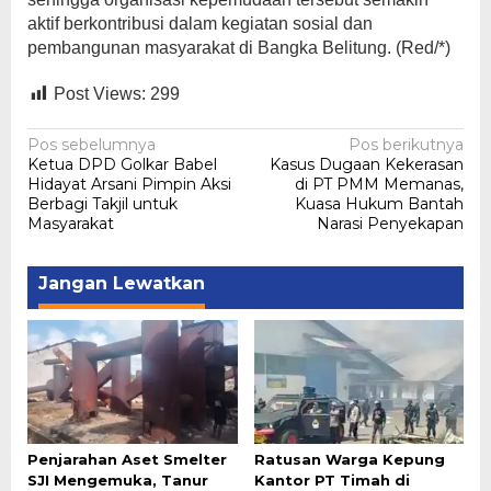
aktif berkontribusi dalam kegiatan sosial dan
pembangunan masyarakat di Bangka Belitung. (Red/*)
Post Views:
299
Navigasi
Pos sebelumnya
Pos berikutnya
Ketua DPD Golkar Babel
Kasus Dugaan Kekerasan
pos
Hidayat Arsani Pimpin Aksi
di PT PMM Memanas,
Berbagi Takjil untuk
Kuasa Hukum Bantah
Masyarakat
Narasi Penyekapan
Jangan Lewatkan
Penjarahan Aset Smelter
Ratusan Warga Kepung
SJI Mengemuka, Tanur
Kantor PT Timah di