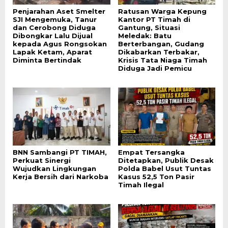
Penjarahan Aset Smelter
Ratusan Warga Kepung
SJI Mengemuka, Tanur
Kantor PT Timah di
dan Cerobong Diduga
Gantung, Situasi
Dibongkar Lalu Dijual
Meledak: Batu
kepada Agus Rongsokan
Berterbangan, Gudang
Lapak Ketam, Aparat
Dikabarkan Terbakar,
Diminta Bertindak
Krisis Tata Niaga Timah
Diduga Jadi Pemicu
BNN Sambangi PT TIMAH,
Empat Tersangka
Perkuat Sinergi
Ditetapkan, Publik Desak
Wujudkan Lingkungan
Polda Babel Usut Tuntas
Kerja Bersih dari Narkoba
Kasus 52,5 Ton Pasir
Timah Ilegal