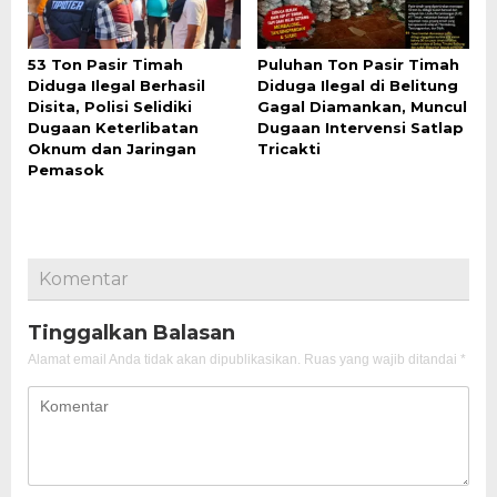
53 Ton Pasir Timah
Puluhan Ton Pasir Timah
Diduga Ilegal Berhasil
Diduga Ilegal di Belitung
Disita, Polisi Selidiki
Gagal Diamankan, Muncul
Dugaan Keterlibatan
Dugaan Intervensi Satlap
Oknum dan Jaringan
Tricakti
Pemasok
Komentar
Tinggalkan Balasan
Alamat email Anda tidak akan dipublikasikan.
Ruas yang wajib ditandai
*