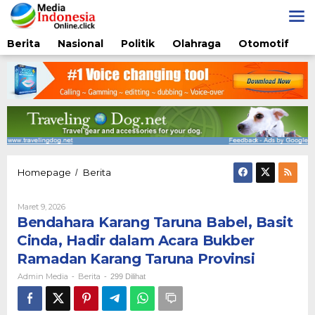
Lewati
ke
konten
Berita
Nasional
Politik
Olahraga
Otomotif
Bendahara
Homepage
Berita
/
Karang
Taruna
Oleh
Maret 9, 2026
Babel,
Admin
Bendahara Karang Taruna Babel, Basit
Basit
Media
Cinda,
Cinda, Hadir dalam Acara Bukber
Hadir
Ramadan Karang Taruna Provinsi
dalam
Acara
Admin Media
Berita
-
-
299 Dilihat
Bukber
Ramadan
Karang