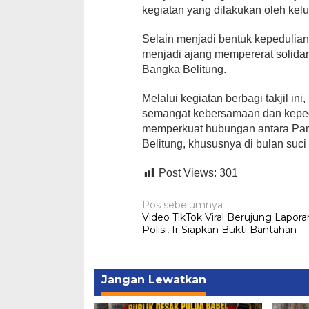
kegiatan yang dilakukan oleh kelu
Selain menjadi bentuk kepedulian
menjadi ajang mempererat solidari
Bangka Belitung.
Melalui kegiatan berbagi takjil in
semangat kebersamaan dan kepedu
memperkuat hubungan antara Part
Belitung, khususnya di bulan su
Post Views:
301
Navigasi
Pos sebelumnya
Video TikTok Viral Berujung Lapora
pos
Polisi, Ir Siapkan Bukti Bantahan
Jangan Lewatkan