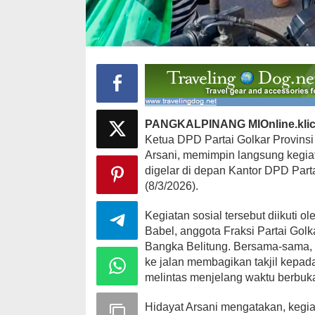
Ini Dia Hubungan Partai Garuda
Strategi PPP
dengan Gerindra
Ganjar dan G
Di Berita, Politik
|
Februari 19, 2018
Di Berita, Politik
|
F
PANGKALPINANG MIOnline.kli
Ketua DPD Partai Golkar Provins
Arsani, memimpin langsung kegiat
digelar di depan Kantor DPD Part
(8/3/2026).
Kegiatan sosial tersebut diikuti 
Babel, anggota Fraksi Partai Golka
Bangka Belitung. Bersama-sama, k
ke jalan membagikan takjil kepa
melintas menjelang waktu berbuk
Hidayat Arsani mengatakan, kegiat