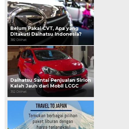
Belum Pakai CVT, Apa yang
Ditakuti Daihatsu Indonesia?
382 Dilihat
Daihatsu Santai Penjualan Sirion
Kalah Jauh dari Mobil LCGC
352 Dilihat