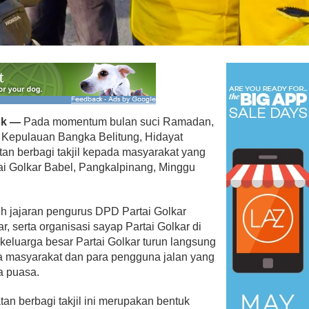
 Menangkan Duet
Ini Dia Hubungan Partai Garud
us Yasin
dengan Gerindra
ebruari 19, 2018
Di Berita, Politik
|
Februari 19, 2018
ck —
Pada momentum bulan suci Ramadan,
i Kepulauan Bangka Belitung, Hidayat
an berbagi takjil kepada masyarakat yang
ai Golkar Babel, Pangkalpinang, Minggu
oleh jajaran pengurus DPD Partai Golkar
r, serta organisasi sayap Partai Golkar di
eluarga besar Partai Golkar turun langsung
da masyarakat dan para pengguna jalan yang
a puasa.
an berbagi takjil ini merupakan bentuk