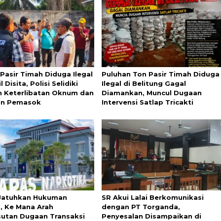
 Pasir Timah Diduga Ilegal
Puluhan Ton Pasir Timah Diduga
l Disita, Polisi Selidiki
Ilegal di Belitung Gagal
 Keterlibatan Oknum dan
Diamankan, Muncul Dugaan
an Pemasok
Intervensi Satlap Tricakti
Jatuhkan Hukuman
SR Akui Lalai Berkomunikasi
n, Ke Mana Arah
dengan PT Torganda,
utan Dugaan Transaksi
Penyesalan Disampaikan di