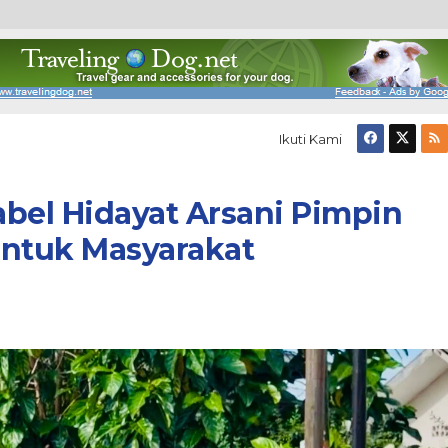
Ikuti Kami
bel Hidayat Arsani Pimpin
 untuk Masyarakat