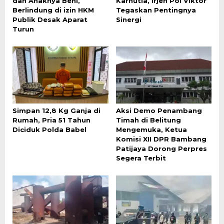
dan Anaknya Beni,
Karhutla, Irjen Pol Viktor
Berlindung di izin HKM
Tegaskan Pentingnya
Publik Desak Aparat
Sinergi
Turun
Simpan 12,8 Kg Ganja di
Aksi Demo Penambang
Rumah, Pria 51 Tahun
Timah di Belitung
Diciduk Polda Babel
Mengemuka, Ketua
Komisi XII DPR Bambang
Patijaya Dorong Perpres
Segera Terbit