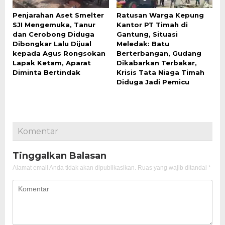
Penjarahan Aset Smelter
Ratusan Warga Kepung
SJI Mengemuka, Tanur
Kantor PT Timah di
dan Cerobong Diduga
Gantung, Situasi
Dibongkar Lalu Dijual
Meledak: Batu
kepada Agus Rongsokan
Berterbangan, Gudang
Lapak Ketam, Aparat
Dikabarkan Terbakar,
Diminta Bertindak
Krisis Tata Niaga Timah
Diduga Jadi Pemicu
Komentar
Tinggalkan Balasan
Alamat email Anda tidak akan dipublikasikan.
Ruas yang wajib ditandai
*