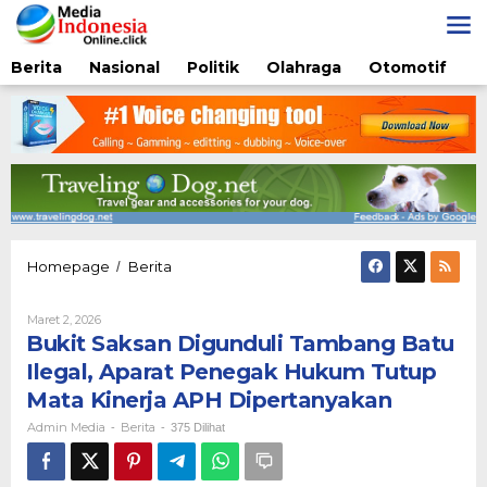
Lewati
ke
konten
Berita
Nasional
Politik
Olahraga
Otomotif
Bukit
Homepage
Berita
/
Saksan
Digunduli
Oleh
Maret 2, 2026
Tambang
Admin
Bukit Saksan Digunduli Tambang Batu
Batu
Media
Ilegal,
Ilegal, Aparat Penegak Hukum Tutup
Aparat
Mata Kinerja APH Dipertanyakan
Penegak
Hukum
Admin Media
Berita
-
-
375 Dilihat
Tutup
Mata
Kinerja