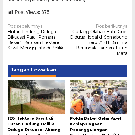
Post Views:
375
Navigasi
Pos sebelumnya
Pos berikutnya
Hutan Lindung Diduga
Gudang Olahan Batu Gros
pos
Dikuasai Para “Pemain
Diduga Ilegal di Semabung
Besar”, Ratusan Hektare
Baru: APH Diminta
Sawit Menggurita di Belilik
Bertindak, Jangan Tutup
Mata
Jangan Lewatkan
128 Hektare Sawit di
Polda Babel Gelar Apel
Hutan Lindung Belilik
Kesiapsiagaan
Diduga Dikuasai Akiong
Penanggulangan