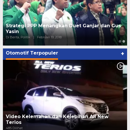
Strategi PPP Menangkan Duet Ganjar dan Gus
Yasin
Di Berita, Politik
|
Februari 19, 2018
Otomotif Terpopuler
+
Video Kelemahan dan Kelebihan All New
Terios
485 Dilihat