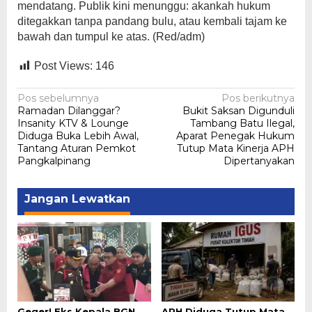
mendatang. Publik kini menunggu: akankah hukum
ditegakkan tanpa pandang bulu, atau kembali tajam ke
bawah dan tumpul ke atas. (Red/adm)
Post Views:
146
Navigasi
Pos sebelumnya
Pos berikutnya
Ramadan Dilanggar?
Bukit Saksan Digunduli
pos
Insanity KTV & Lounge
Tambang Batu Ilegal,
Diduga Buka Lebih Awal,
Aparat Penegak Hukum
Tantang Aturan Pemkot
Tutup Mata Kinerja APH
Pangkalpinang
Dipertanyakan
Jangan Lewatkan
Geger! Eks Kepala BGN
APH Diduga Tutup Mata,