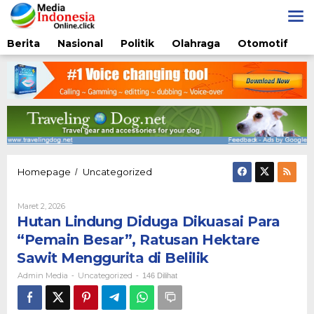
Lewati
ke
konten
Berita
Nasional
Politik
Olahraga
Otomotif
Hutan
Homepage
Uncategorized
/
Lindung
Diduga
Oleh
Maret 2, 2026
Dikuasai
Admin
Hutan Lindung Diduga Dikuasai Para
Para
Media
“Pemain
“Pemain Besar”, Ratusan Hektare
Besar”,
Sawit Menggurita di Belilik
Ratusan
Hektare
Admin Media
Uncategorized
-
-
146 Dilihat
Sawit
Menggurita
di