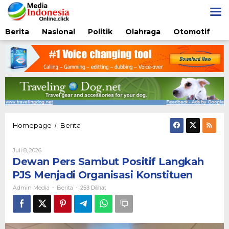
Lewati
ke
konten
Berita
Nasional
Politik
Olahraga
Otomotif
Dewan
Homepage
Berita
/
Pers
Sambut
Oleh
Juli 8, 2026
Positif
Admin
Dewan Pers Sambut Positif Langkah
Langkah
Media
PJS
PJS Menjadi Organisasi Konstituen
Menjadi
Admin Media
Berita
-
-
253 Dilihat
Organisasi
Konstituen