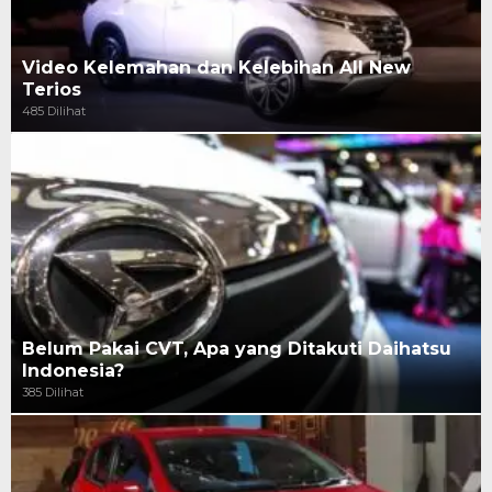
Video Kelemahan dan Kelebihan All New
Terios
485 Dilihat
Belum Pakai CVT, Apa yang Ditakuti Daihatsu
Indonesia?
385 Dilihat