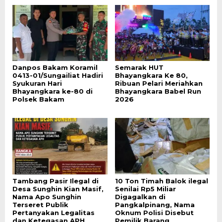
Danpos Bakam Koramil
Semarak HUT
0413-01/Sungailiat Hadiri
Bhayangkara Ke 80,
Syukuran Hari
Ribuan Pelari Meriahkan
Bhayangkara ke-80 di
Bhayangkara Babel Run
Polsek Bakam
2026
Tambang Pasir Ilegal di
10 Ton Timah Balok ilegal
Desa Sunghin Kian Masif,
Senilai Rp5 Miliar
Nama Apo Sunghin
Digagalkan di
Terseret Publik
Pangkalpinang, Nama
Pertanyakan Legalitas
Oknum Polisi Disebut
dan Ketegasan APH
Pemilik Barang