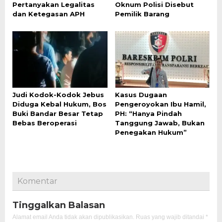
Pertanyakan Legalitas
Oknum Polisi Disebut
dan Ketegasan APH
Pemilik Barang
Judi Kodok-Kodok Jebus
Kasus Dugaan
Diduga Kebal Hukum, Bos
Pengeroyokan Ibu Hamil,
Buki Bandar Besar Tetap
PH: “Hanya Pindah
Bebas Beroperasi
Tanggung Jawab, Bukan
Penegakan Hukum”
Komentar
Tinggalkan Balasan
Alamat email Anda tidak akan dipublikasikan.
Ruas yang wajib ditandai
*