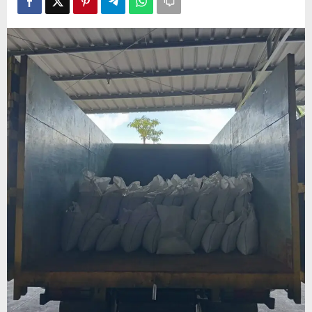
SMB
dan
PT
MGR
Harus
Dipriksa