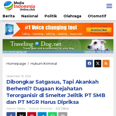
Lewati
ke
konten
Berita
Nasional
Politik
Olahraga
Otomotif
Dibongkar
Homepage
Hukum Kriminal
/
Satgasus,
Tapi
Oleh
Desember 19, 2025
Akankah
Admin
Dibongkar Satgasus, Tapi Akankah
Berhenti?
Media
Dugaan
Berhenti? Dugaan Kejahatan
Kejahatan
Terorganisir di Smelter Jelitik PT SMB
Terorganisir
di
dan PT MGR Harus Dipriksa
Smelter
Admin Media
Hukum Kriminal
-
-
222 Dilihat
Jelitik
PT