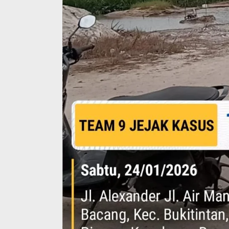
Ini Dia Hubungan Partai Garuda
Strategi PPP
dengan Gerindra
Ganjar dan G
Di Berita, Politik
|
Februari 19, 2018
Di Berita, Politik
|
F