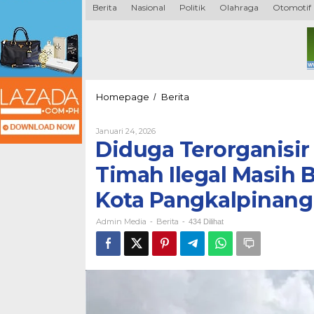
Berita
Nasional
Politik
Olahraga
Otomotif
Diduga
Homepage
Berita
/
Terorganisir
dan
Oleh
Januari 24, 2026
Berjalan
Admin
Diduga Terorganisi
Lama,
Media
Tambang
Timah Ilegal Masih 
Timah
Ilegal
Kota Pangkalpinang
Masih
Bebas
Admin Media
Berita
Beroperasi
-
-
434 Dilihat
di
Jantung
Kota
Pangkalpinang