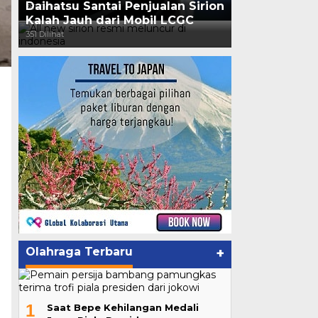
Daihatsu Santai Penjualan Sirion
381 Dilihat
Kalah Jauh dari Mobil LCGC
351 Dilihat
Olahraga Terbaru
+
1
Saat Bepe Kehilangan Medali