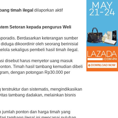
ang timah ilegal
dilaporkan aktif
stem Setoran kepada pengurus Weli
ra sporadis. Berdasarkan keterangan sumber
diduga dikoordinir oleh seorang berinisial
lola sekaligus pembeli hasil timah ilegal.
asi disebut harus menyetor uang masuk
onton. Timah hasil tambang kemudian dibeli
ogram, dengan potongan Rp30.000 per
terstruktur dan sistematis, mengindikasikan
ivitas tambang dadakan, melainkan bisnis
an jumlah ponton dan harga timah yang
dari tambang ilegal ini mencapai puluhan