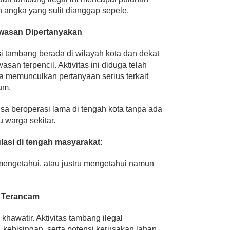
h angka yang sulit dianggap sepele.
awasan Dipertanyakan
si tambang berada di wilayah kota dan dekat
an terpencil. Aktivitas ini diduga telah
a memunculkan pertanyaan serius terkait
um.
isa beroperasi lama di tengah kota tanpa ada
u warga sekitar.
asi di tengah masyarakat:
mengetahui, atau justru mengetahui namun
 Terancam
hawatir. Aktivitas tambang ilegal
kebisingan, serta potensi kerusakan lahan