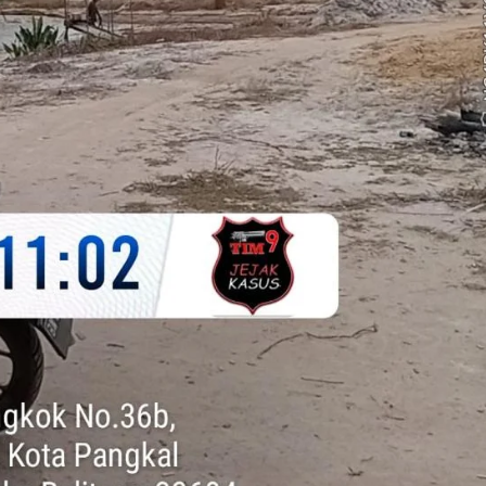
 Menangkan Duet
Ini Dia Hubungan Partai Garud
us Yasin
dengan Gerindra
ebruari 19, 2018
Di Berita, Politik
|
Februari 19, 2018