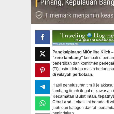
Pangkalpinang MIOnline.Klick –
“zero tambang”
kembali dipertan
penertiban dan komitmen penegak
(TI)
justru diduga masih berlangs
di wilayah perkotaan
.
Hasil penelusuran tim 9 jejakkas
tambang timah ilegal di kawasan
Kecamatan Bukit Intan, tepatn
CitraLand
. Lokasi ini berada di 
jauh dari kategori daerah pertamb
penindakan.