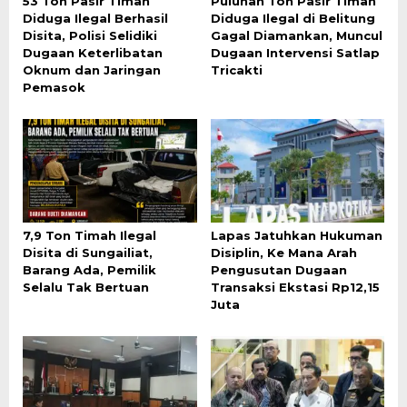
53 Ton Pasir Timah
Puluhan Ton Pasir Timah
Diduga Ilegal Berhasil
Diduga Ilegal di Belitung
Disita, Polisi Selidiki
Gagal Diamankan, Muncul
Dugaan Keterlibatan
Dugaan Intervensi Satlap
Oknum dan Jaringan
Tricakti
Pemasok
7,9 Ton Timah Ilegal
Lapas Jatuhkan Hukuman
Disita di Sungailiat,
Disiplin, Ke Mana Arah
Barang Ada, Pemilik
Pengusutan Dugaan
Selalu Tak Bertuan
Transaksi Ekstasi Rp12,15
Juta