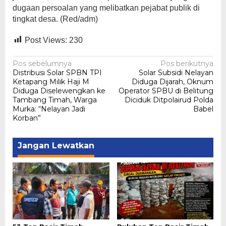
dugaan persoalan yang melibatkan pejabat publik di
tingkat desa. (Red/adm)
Post Views:
230
Navigasi
Pos sebelumnya
Pos berikutnya
Distribusi Solar SPBN TPI
Solar Subsidi Nelayan
pos
Ketapang Milik Haji M
Diduga Dijarah, Oknum
Diduga Diselewengkan ke
Operator SPBU di Belitung
Tambang Timah, Warga
Diciduk Ditpolairud Polda
Murka: “Nelayan Jadi
Babel
Korban”
Jangan Lewatkan