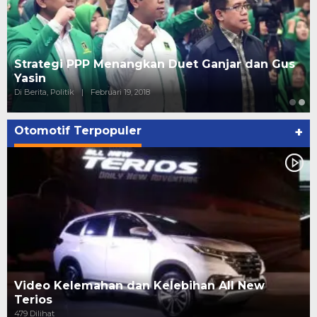
Strategi PPP Menangkan Duet Ganjar dan Gus
Yasin
Di Berita, Politik
|
Februari 19, 2018
Otomotif Terpopuler
+
Video Kelemahan dan Kelebihan All New
Terios
479 Dilihat