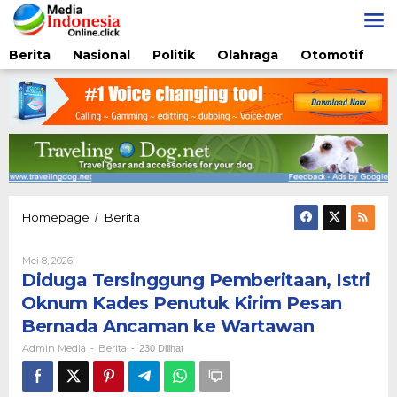
Lewati
ke
konten
Berita
Nasional
Politik
Olahraga
Otomotif
Diduga
Homepage
Berita
/
Tersinggung
Pemberitaan,
Oleh
Mei 8, 2026
Istri
Admin
Diduga Tersinggung Pemberitaan, Istri
Oknum
Media
Kades
Oknum Kades Penutuk Kirim Pesan
Penutuk
Bernada Ancaman ke Wartawan
Kirim
Pesan
Admin Media
Berita
-
-
230 Dilihat
Bernada
Ancaman
ke