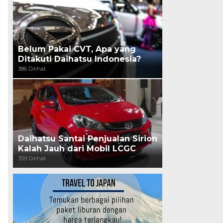
Belum Pakai CVT, Apa yang
Ditakuti Daihatsu Indonesia?
386 Dilihat
Daihatsu Santai Penjualan Sirion
Kalah Jauh dari Mobil LCGC
359 Dilihat