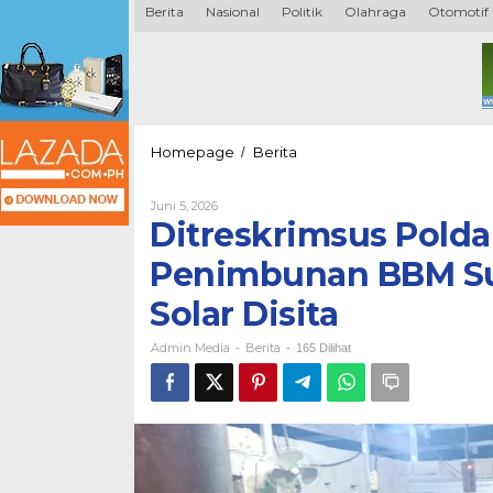
Berita
Nasional
Politik
Olahraga
Otomotif
Ditreskrimsus
Homepage
Berita
/
Polda
Babel
Oleh
Juni 5, 2026
Bongkar
Admin
Ditreskrimsus Polda
Praktik
Media
Penimbunan
Penimbunan BBM Sub
BBM
Subsidi
Solar Disita
di
Bangka
Admin Media
Berita
Barat,
-
-
165 Dilihat
8
Ton
Solar
Disita