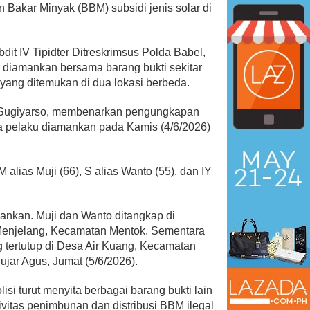
Bakar Minyak (BBM) subsidi jenis solar di
.
it IV Tipidter Ditreskrimsus Polda Babel,
l diamankan bersama barang bukti sekitar
di yang ditemukan di dua lokasi berbeda.
 Menangkan Duet
Ini Dia Hubungan Partai Garud
us Yasin
dengan Gerindra
 Sugiyarso, membenarkan pengungkapan
ebruari 19, 2018
Di Berita, Politik
|
Februari 19, 2018
ga pelaku diamankan pada Kamis (4/6/2026)
 alias Muji (66), S alias Wanto (55), dan IY
mankan. Muji dan Wanto ditangkap di
enjelang, Kecamatan Mentok. Sementara
 tertutup di Desa Air Kuang, Kecamatan
ujar Agus, Jumat (5/6/2026).
olisi turut menyita berbagai barang bukti lain
vitas penimbunan dan distribusi BBM ilegal