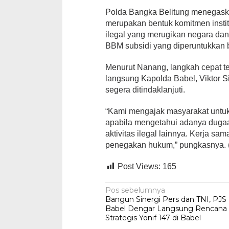
Polda Bangka Belitung menegask
merupakan bentuk komitmen insti
ilegal yang merugikan negara da
BBM subsidi yang diperuntukkan 
Menurut Nanang, langkah cepat te
langsung Kapolda Babel, Viktor S
segera ditindaklanjuti.
“Kami mengajak masyarakat untuk 
apabila mengetahui adanya dug
aktivitas ilegal lainnya. Kerja s
penegakan hukum,” pungkasnya.
Post Views:
165
Navigasi
Pos sebelumnya
Bangun Sinergi Pers dan TNI, PJS
pos
Babel Dengar Langsung Rencana
Strategis Yonif 147 di Babel