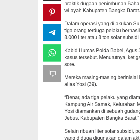
praktik dugaan penimbunan Bahan 
wilayah Kabupaten Bangka Barat
Dalam operasi yang dilakukan Subd
tiga orang terduga pelaku berhasi
8.000 liter atau 8 ton solar subsi
Ini Dia Hubungan Partai Garuda
Strategi PPP
dengan Gerindra
Ganjar dan G
Kabid Humas Polda Babel, Agus
Di Berita, Politik
|
Februari 19, 2018
Di Berita, Politik
|
F
kasus tersebut. Menurutnya, keti
sore.
Mereka masing-masing berinisial M
alias Yosi (39).
“Benar, ada tiga pelaku yang dia
Kampung Air Samak, Kelurahan M
Yosi diamankan di sebuah gudang
Jebus, Kabupaten Bangka Barat,” 
Selain ribuan liter solar subsidi, p
yang diduga digunakan dalam akti