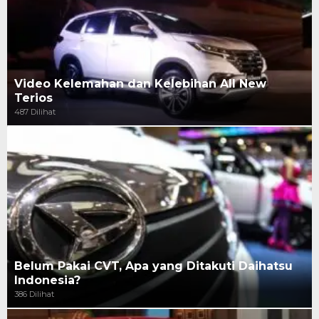
Video Kelemahan dan Kelebihan All New
Terios
487 Dilihat
Belum Pakai CVT, Apa yang Ditakuti Daihatsu
Indonesia?
386 Dilihat