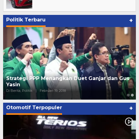
Politik Terbaru
+
Strategi PPP Menangkan Duet Ganjar dan Gus
Yasin
Di Berita, Politik
|
Februari 19, 2018
Otomotif Terpopuler
+