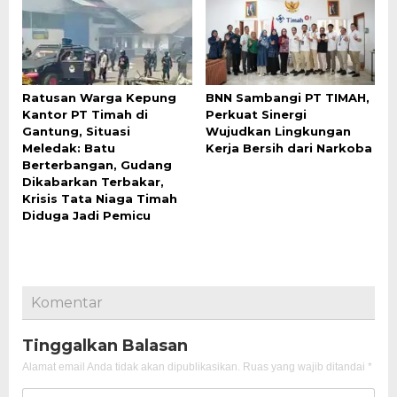
Ratusan Warga Kepung
BNN Sambangi PT TIMAH,
Kantor PT Timah di
Perkuat Sinergi
Gantung, Situasi
Wujudkan Lingkungan
Meledak: Batu
Kerja Bersih dari Narkoba
Berterbangan, Gudang
Dikabarkan Terbakar,
Krisis Tata Niaga Timah
Diduga Jadi Pemicu
Komentar
Tinggalkan Balasan
Alamat email Anda tidak akan dipublikasikan.
Ruas yang wajib ditandai
*