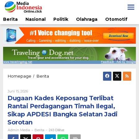
Lewati
ke
konten
Berita
Nasional
Politik
Olahraga
Otomotif
Dugaan
Homepage
Berita
/
Kades
Keposang
Oleh
Juni 15, 2026
Terlibat
Admin
Dugaan Kades Keposang Terlibat
Rantai
Media
Perdagangan
Rantai Perdagangan Timah Ilegal,
Timah
Sikap APDESI Bangka Selatan Jadi
Ilegal,
Sikap
Sorotan
APDESI
Admin Media
Berita
-
-
243 Dilihat
Bangka
Selatan