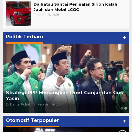
Daihatsu Santai Penjualan Sirion Kalah
Jauh dari Mobil LCGC
Februari 20, 2018
Politik Terbaru
+
Strategi PPP Menangkan Duet Ganjar dan Gus
Yasin
Di Berita, Politik
|
Februari 19, 2018
Otomotif Terpopuler
+