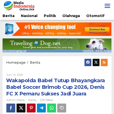
Lewati
ke
konten
Berita
Nasional
Politik
Olahraga
Otomotif
Wakapolda
Homepage
Berita
/
Babel
Tutup
Oleh
Juni 15, 2026
Bhayangkara
Admin
Wakapolda Babel Tutup Bhayangkara
Babel
Media
Soccer
Babel Soccer Brimob Cup 2026, Denis
Brimob
FC X Pemaru Sukses Jadi Juara
Cup
2026,
Admin Media
Berita
-
-
239 Dilihat
Denis
FC
X