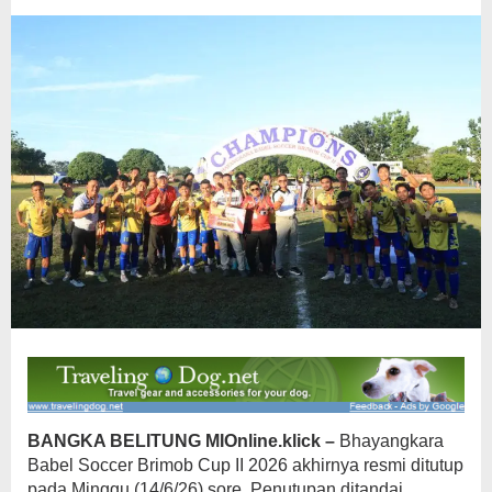
Pemaru
Sukses
Jadi
Juara
BANGKA BELITUNG MIOnline.klick –
Bhayangkara
Babel Soccer Brimob Cup II 2026 akhirnya resmi ditutup
pada Minggu (14/6/26) sore. Penutupan ditandai