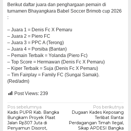
Berikut daftar juara dan penghargaan pemain di
turnamen Bhayangkara Babel Soccer Brimob cup 2026
:
– Juara 1 = Denis Fc X Pemaru
– Juara 2 = Piero FC
– Juara 3 = PPC A (Terong)
– Juara 4 = Porsiba (Bantan)
– Pemain Terbaik = Yolanda (Piero Fc)
– Top Score = Hermawan (Denis Fc X Pemaru)
– Kiper Terbaik = Suja (Denis Fc X Pemaru)
– Tim Fairplay = Family FC (Sungai Samak).
(Red/adm)
Post Views:
239
Navigasi
Pos sebelumnya
Pos berikutnya
Kadis PUPR Kab. Bangka
Dugaan Kades Keposang
pos
Bungkam Proyek Plaat
Terlibat Rantai
Jalan Rp307 Juta di
Perdagangan Timah Ilegal,
Penyamun Disorot,
Sikap APDESI Bangka