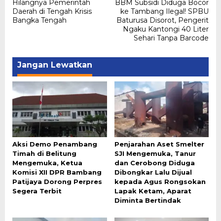
Hilangnya Pemerintah
BBM Subsidi Diduga Bocor
pos
Daerah di Tengah Krisis
ke Tambang Ilegal! SPBU
Bangka Tengah
Baturusa Disorot, Pengerit
Ngaku Kantongi 40 Liter
Sehari Tanpa Barcode
Jangan Lewatkan
Aksi Demo Penambang
Penjarahan Aset Smelter
Timah di Belitung
SJI Mengemuka, Tanur
Mengemuka, Ketua
dan Cerobong Diduga
Komisi XII DPR Bambang
Dibongkar Lalu Dijual
Patijaya Dorong Perpres
kepada Agus Rongsokan
Segera Terbit
Lapak Ketam, Aparat
Diminta Bertindak