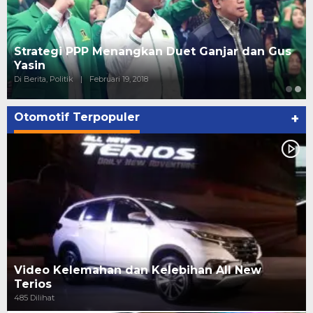
Strategi PPP Menangkan Duet Ganjar dan Gus
Yasin
Di Berita, Politik
|
Februari 19, 2018
Otomotif Terpopuler
+
Video Kelemahan dan Kelebihan All New
Terios
485 Dilihat