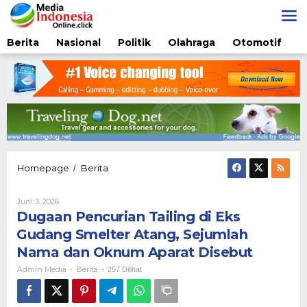
Lewati
ke
konten
Berita
Nasional
Politik
Olahraga
Otomotif
Dugaan
Homepage
Berita
/
Pencurian
Tailing
Oleh
Juni 3, 2026
di
Admin
Dugaan Pencurian Tailing di Eks
Eks
Media
Gudang
Gudang Smelter Atang, Sejumlah
Smelter
Nama dan Oknum Aparat Disebut
Atang,
Sejumlah
Admin Media
Berita
-
-
257 Dilihat
Nama
dan
Oknum