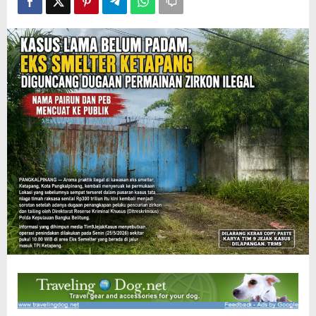
Diamankan
Polda
babel