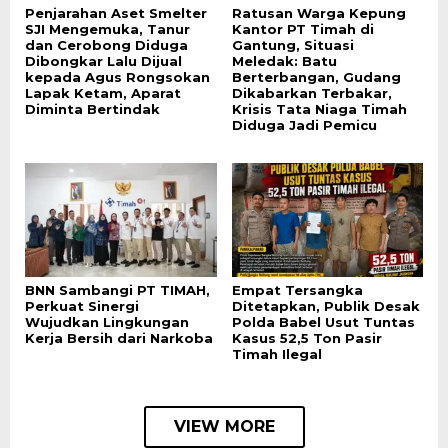
Penjarahan Aset Smelter
Ratusan Warga Kepung
SJI Mengemuka, Tanur
Kantor PT Timah di
dan Cerobong Diduga
Gantung, Situasi
Dibongkar Lalu Dijual
Meledak: Batu
kepada Agus Rongsokan
Berterbangan, Gudang
Lapak Ketam, Aparat
Dikabarkan Terbakar,
Diminta Bertindak
Krisis Tata Niaga Timah
Diduga Jadi Pemicu
BNN Sambangi PT TIMAH,
Empat Tersangka
Perkuat Sinergi
Ditetapkan, Publik Desak
Wujudkan Lingkungan
Polda Babel Usut Tuntas
Kerja Bersih dari Narkoba
Kasus 52,5 Ton Pasir
Timah Ilegal
VIEW MORE