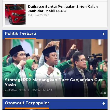
Daihatsu Santai Penjualan Sirion Kalah
Jauh dari Mobil LCGC
Februari 20, 2018
Politik Terbaru
+
Strategi PPP Menangkan Duet Ganjar dan Gus
Yasin
Di Berita, Politik
|
Februari 19, 2018
Otomotif Terpopuler
+