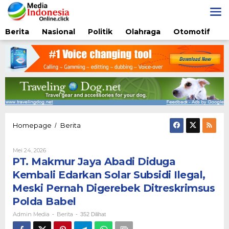
Lewati
ke
konten
Berita
Nasional
Politik
Olahraga
Otomotif
PT.
Homepage
Berita
/
Makmur
Jaya
Oleh
Mei 24, 2026
Abadi
Admin
PT. Makmur Jaya Abadi Diduga
Diduga
Media
Kembali
Kembali Edarkan Solar Subsidi Ilegal,
Edarkan
Meski Pernah Digerebek Ditreskrimsus
Solar
Subsidi
Polda Babel
Ilegal,
Admin Media
Berita
-
-
352 Dilihat
Meski
Pernah