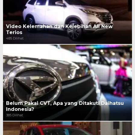
Video Kelemahan dan Kelebihan All New
Terios
485 Dilihat
Belum Pakai CVT, Apa yang Ditakuti Daihatsu
Indonesia?
385 Dilihat