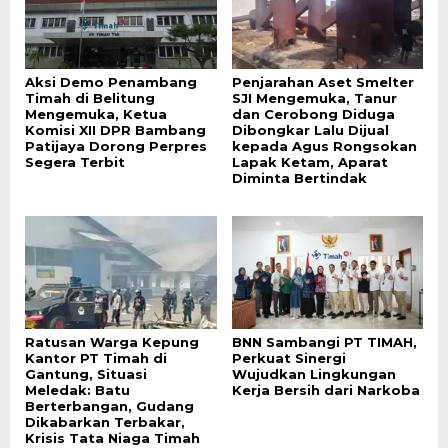
Aksi Demo Penambang
Penjarahan Aset Smelter
Timah di Belitung
SJI Mengemuka, Tanur
Mengemuka, Ketua
dan Cerobong Diduga
Komisi XII DPR Bambang
Dibongkar Lalu Dijual
Patijaya Dorong Perpres
kepada Agus Rongsokan
Segera Terbit
Lapak Ketam, Aparat
Diminta Bertindak
Ratusan Warga Kepung
BNN Sambangi PT TIMAH,
Kantor PT Timah di
Perkuat Sinergi
Gantung, Situasi
Wujudkan Lingkungan
Meledak: Batu
Kerja Bersih dari Narkoba
Berterbangan, Gudang
Dikabarkan Terbakar,
Krisis Tata Niaga Timah