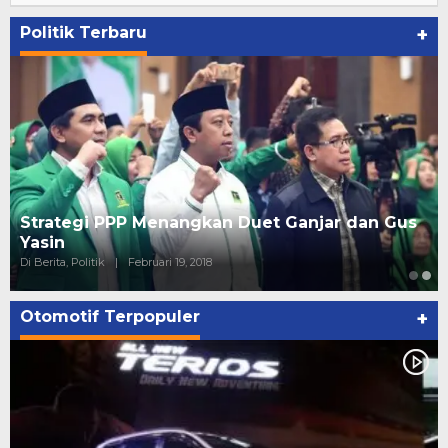
Politik Terbaru
+
Strategi PPP Menangkan Duet Ganjar dan Gus
Yasin
Di Berita, Politik
|
Februari 19, 2018
Otomotif Terpopuler
+