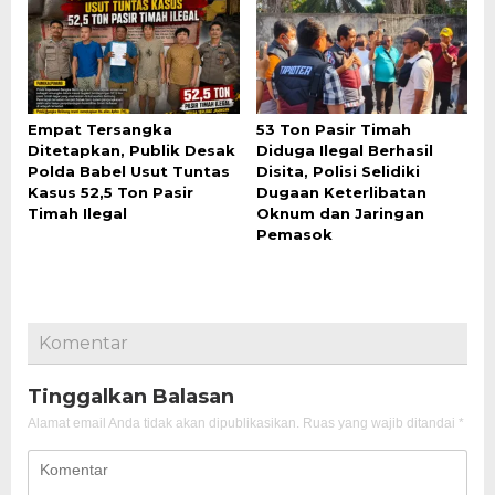
Empat Tersangka
53 Ton Pasir Timah
Ditetapkan, Publik Desak
Diduga Ilegal Berhasil
Polda Babel Usut Tuntas
Disita, Polisi Selidiki
Kasus 52,5 Ton Pasir
Dugaan Keterlibatan
Timah Ilegal
Oknum dan Jaringan
Pemasok
Komentar
Tinggalkan Balasan
Alamat email Anda tidak akan dipublikasikan.
Ruas yang wajib ditandai
*