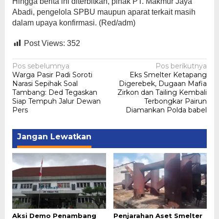
Hingga berita ini diterbitkan, pihak PT. Makmur Jaya
Abadi, pengelola SPBU maupun aparat terkait masih
dalam upaya konfirmasi. (Red/adm)
Post Views:
352
Navigasi
Pos sebelumnya
Pos berikutnya
Warga Pasir Padi Soroti
Eks Smelter Ketapang
pos
Narasi Sepihak Soal
Digerebek, Dugaan Mafia
Tambang: Ded Tegaskan
Zirkon dan Tailing Kembali
Siap Tempuh Jalur Dewan
Terbongkar Pairun
Pers
Diamankan Polda babel
Jangan Lewatkan
Aksi Demo Penambang
Penjarahan Aset Smelter