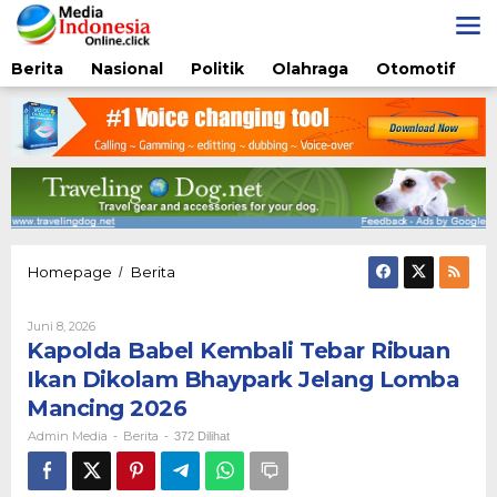
Lewati
ke
konten
Berita
Nasional
Politik
Olahraga
Otomotif
Kapolda
Homepage
Berita
/
Babel
Kembali
Oleh
Juni 8, 2026
Tebar
Admin
Kapolda Babel Kembali Tebar Ribuan
Ribuan
Media
Ikan
Ikan Dikolam Bhaypark Jelang Lomba
Dikolam
Mancing 2026
Bhaypark
Jelang
Admin Media
Berita
-
-
372 Dilihat
Lomba
Mancing
2026