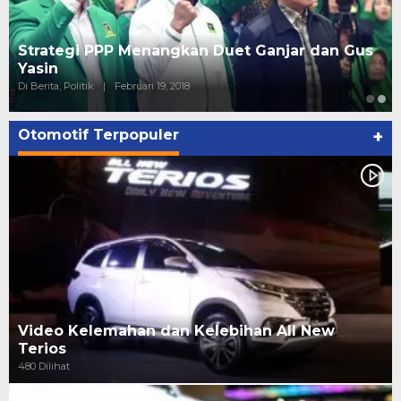
Strategi PPP Menangkan Duet Ganjar dan Gus
Yasin
Di Berita, Politik
|
Februari 19, 2018
Otomotif Terpopuler
+
Video Kelemahan dan Kelebihan All New
Terios
480 Dilihat