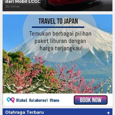
dari Mobil LCGC
352 Dilihat
Olahraga Terbaru
+