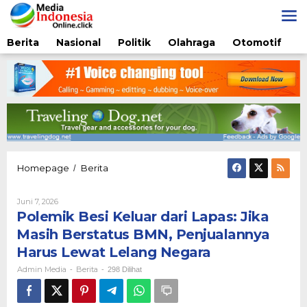
Lewati
ke
konten
Berita
Nasional
Politik
Olahraga
Otomotif
Polemik
Homepage
Berita
/
Besi
Keluar
Oleh
Juni 7, 2026
dari
Admin
Polemik Besi Keluar dari Lapas: Jika
Lapas:
Media
Jika
Masih Berstatus BMN, Penjualannya
Masih
Harus Lewat Lelang Negara
Berstatus
BMN,
Admin Media
Berita
-
-
298 Dilihat
Penjualannya
Harus
Lewat