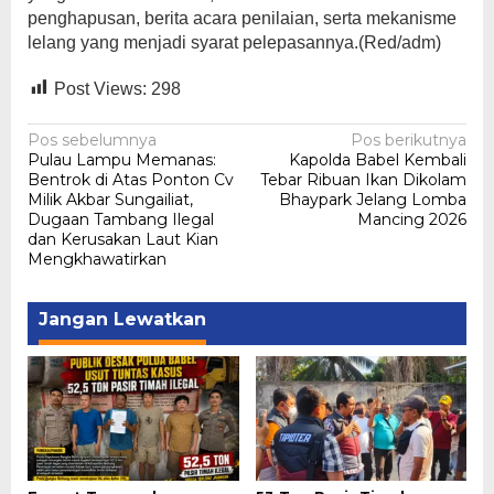
penghapusan, berita acara penilaian, serta mekanisme
lelang yang menjadi syarat pelepasannya.(Red/adm)
Post Views:
298
Navigasi
Pos sebelumnya
Pos berikutnya
Pulau Lampu Memanas:
Kapolda Babel Kembali
pos
Bentrok di Atas Ponton Cv
Tebar Ribuan Ikan Dikolam
Milik Akbar Sungailiat,
Bhaypark Jelang Lomba
Dugaan Tambang Ilegal
Mancing 2026
dan Kerusakan Laut Kian
Mengkhawatirkan
Jangan Lewatkan