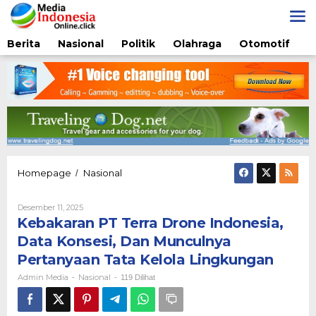
Lewati
ke
konten
Berita
Nasional
Politik
Olahraga
Otomotif
Kebakaran
Homepage
Nasional
/
PT
Terra
Oleh
Desember 11, 2025
Drone
Admin
Kebakaran PT Terra Drone Indonesia,
Indonesia,
Media
Data
Data Konsesi, Dan Munculnya
Konsesi,
Pertanyaan Tata Kelola Lingkungan
Dan
Munculnya
Admin Media
Nasional
-
-
119 Dilihat
Pertanyaan
Tata
Kelola