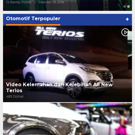
Di Berita, Politik
|
Februari 19, 2018
Otomotif Terpopuler
+
Video Kelemahan dan Kelebihan All New
Terios
485 Dilihat