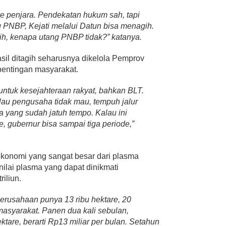
 penjara. Pendekatan hukum sah, tapi
 PNBP, Kejati melalui Datun bisa menagih.
ih, kenapa utang PNBP tidak?” katanya.
il ditagih seharusnya dikelola Pemprov
pentingan masyarakat.
untuk kesejahteraan rakyat, bahkan BLT.
lau pengusaha tidak mau, tempuh jalur
 yang sudah jatuh tempo. Kalau ini
e, gubernur bisa sampai tiga periode,”
konomi yang sangat besar dari plasma
 nilai plasma yang dapat dinikmati
iliun.
 perusahaan punya 13 ribu hektare, 20
masyarakat. Panen dua kali sebulan,
ktare, berarti Rp13 miliar per bulan. Setahun