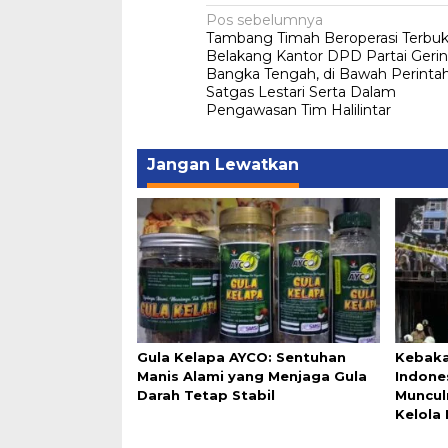
Navigasi
Pos sebelumnya
Tambang Timah Beroperasi Terbuk
pos
Belakang Kantor DPD Partai Gerin
Bangka Tengah, di Bawah Perinta
Satgas Lestari Serta Dalam
Pengawasan Tim Halilintar
Jangan Lewatkan
Gula Kelapa AYCO: Sentuhan
Kebaka
Manis Alami yang Menjaga Gula
Indone
Darah Tetap Stabil
Muncul
Kelola