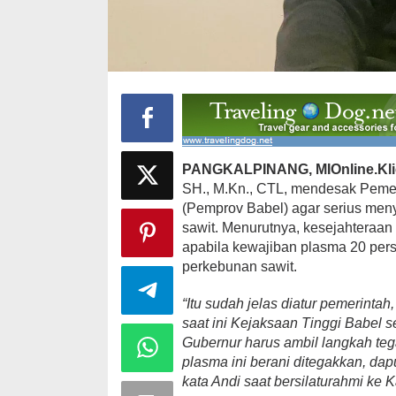
Ini Dia Hubungan Partai Garuda
Strategi PPP
dengan Gerindra
Ganjar dan G
Di Berita, Politik
|
Februari 19, 2018
Di Berita, Politik
|
F
PANGKALPINANG, MIOnline.Kli
SH., M.Kn., CTL, mendesak Pemer
(Pemprov Babel) agar serius men
sawit. Menurutnya, kesejahteraan
apabila kewajiban plasma 20 per
perkebunan sawit.
“Itu sudah jelas diatur pemerinta
saat ini Kejaksaan Tinggi Babel 
Gubernur harus ambil langkah te
plasma ini berani ditegakkan, da
kata Andi saat bersilaturahmi ke 