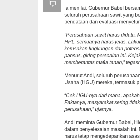
Ia menilai, Gubernur Babel bers
seluruh perusahaan sawit yang be
pendataan dan evaluasi menyeluru
“Perusahaan sawit harus didata. 
HPL, semuanya harus jelas. Laku
kerusakan lingkungan dan poten
pansus, giring persoalan ini. Ke
memberantas mafia tanah,” tegas
Menurut Andi, seluruh perusahaan
Usaha (HGU) mereka, termasuk pr
“
Cek HGU-nya dari mana, apakah 
Faktanya, masyarakat sering tidak
perusahaan,” ujarnya.
Andi meminta Gubernur Babel, Hid
dalam penyelesaian masalah ini
harus tetap mengedepankan asas 