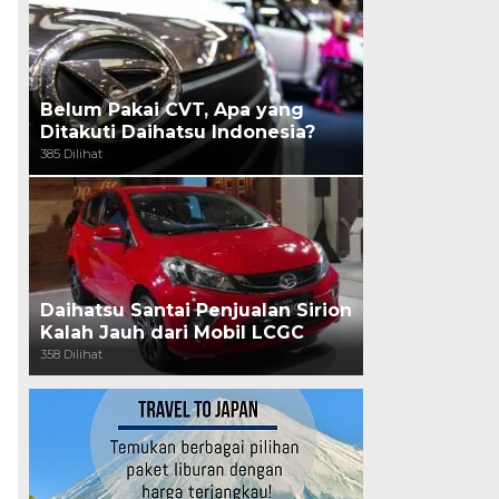
Belum Pakai CVT, Apa yang
Ditakuti Daihatsu Indonesia?
385 Dilihat
Daihatsu Santai Penjualan Sirion
Kalah Jauh dari Mobil LCGC
358 Dilihat