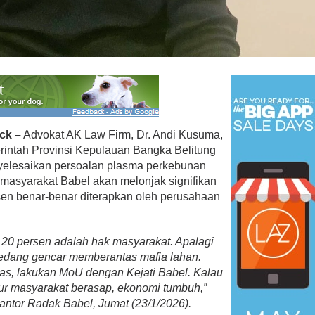
 Menangkan Duet
Ini Dia Hubungan Partai Garud
us Yasin
dengan Gerindra
ebruari 19, 2018
Di Berita, Politik
|
Februari 19, 2018
ck –
Advokat AK Law Firm, Dr. Andi Kusuma,
intah Provinsi Kepulauan Bangka Belitung
yelesaikan persoalan plasma perkebunan
 masyarakat Babel akan melonjak signifikan
sen benar-benar diterapkan oleh perusahaan
h, 20 persen adalah hak masyarakat. Apalagi
sedang gencar memberantas mafia lahan.
gas, lakukan MoU dengan Kejati Babel. Kalau
pur masyarakat berasap, ekonomi tumbuh,”
Kantor Radak Babel, Jumat (23/1/2026).