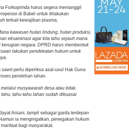
ama Forkopimda harus segera memanggil
roperasi di Babel untuk dilakukan
h terkait kewajiban plasma.
Mana kawasan hutan lindung, hutan produksi,
kan eksaminasi agar kita tahu sejauh mana
si kerugian negara. DPRD harus membentuk
jaksaan lakukan pendekatan hukum untuk
nya.
 sawit perlu diperiksa asal-usul Hak Guna
oses perolehan lahan.
melalui musyawarah desa atau tidak.
 tahu, tahu-tahu lahan sudah dikuasai
ayat Arsani, tampil sebagai garda terdepan
. Namun ia mengingatkan, penegakan hukum
manfaat bagi masyarakat.