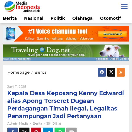
Lewati
ke
konten
Berita
Nasional
Politik
Olahraga
Otomotif
Kepala
Homepage
Berita
/
Desa
Keposang
Oleh
Juni 11, 2026
Kenny
Admin
Kepala Desa Keposang Kenny Edwardi
Edwardi
Media
alias
alias Apong Terseret Dugaan
Apong
Perdagangan Timah Ilegal, Legalitas
Terseret
Dugaan
Penampungan Jadi Pertanyaan
Perdagangan
Admin Media
Berita
-
-
304 Dilihat
Timah
Ilegal,