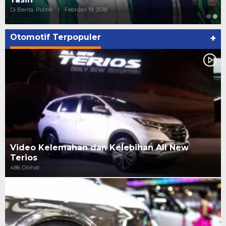
Di Berita, Politik
|
Februari 19, 2018
Otomotif Terpopuler
+
Video Kelemahan dan Kelebihan All New
Terios
486 Dilihat