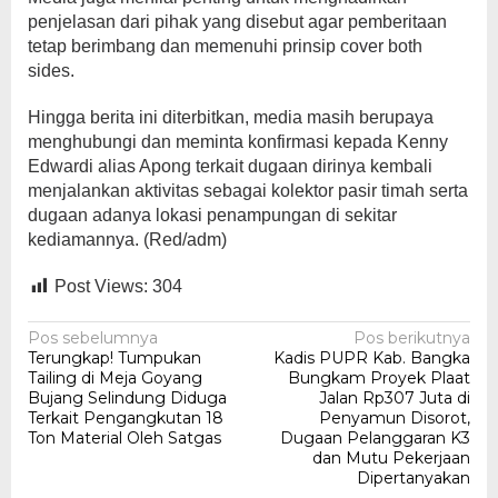
penjelasan dari pihak yang disebut agar pemberitaan
tetap berimbang dan memenuhi prinsip cover both
sides.
Hingga berita ini diterbitkan, media masih berupaya
menghubungi dan meminta konfirmasi kepada Kenny
Edwardi alias Apong terkait dugaan dirinya kembali
menjalankan aktivitas sebagai kolektor pasir timah serta
dugaan adanya lokasi penampungan di sekitar
kediamannya. (Red/adm)
Post Views:
304
Navigasi
Pos sebelumnya
Pos berikutnya
Terungkap! Tumpukan
Kadis PUPR Kab. Bangka
pos
Tailing di Meja Goyang
Bungkam Proyek Plaat
Bujang Selindung Diduga
Jalan Rp307 Juta di
Terkait Pengangkutan 18
Penyamun Disorot,
Ton Material Oleh Satgas
Dugaan Pelanggaran K3
dan Mutu Pekerjaan
Dipertanyakan