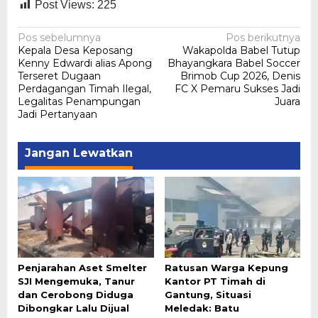
Post Views:
225
Navigasi
Pos sebelumnya
Pos berikutnya
Kepala Desa Keposang
Wakapolda Babel Tutup
pos
Kenny Edwardi alias Apong
Bhayangkara Babel Soccer
Terseret Dugaan
Brimob Cup 2026, Denis
Perdagangan Timah Ilegal,
FC X Pemaru Sukses Jadi
Legalitas Penampungan
Juara
Jadi Pertanyaan
Jangan Lewatkan
Penjarahan Aset Smelter
Ratusan Warga Kepung
SJI Mengemuka, Tanur
Kantor PT Timah di
dan Cerobong Diduga
Gantung, Situasi
Dibongkar Lalu Dijual
Meledak: Batu