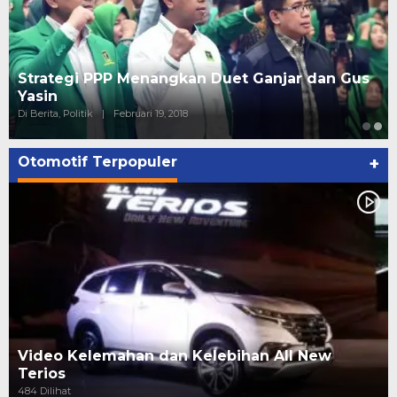
Strategi PPP Menangkan Duet Ganjar dan Gus
Yasin
Di Berita, Politik
|
Februari 19, 2018
Otomotif Terpopuler
+
Video Kelemahan dan Kelebihan All New
Terios
484 Dilihat