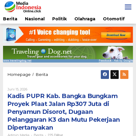
Lewati
ke
konten
Berita
Nasional
Politik
Olahraga
Otomotif
Kadis
Homepage
Berita
/
PUPR
Kab.
Oleh
Juni 15, 2026
Bangka
Admin
Kadis PUPR Kab. Bangka Bungkam
Bungkam
Media
Proyek
Proyek Plaat Jalan Rp307 Juta di
Plaat
Penyamun Disorot, Dugaan
Jalan
Rp307
Pelanggaran K3 dan Mutu Pekerjaan
Juta
Dipertanyakan
di
Penyamun
Admin Media
Berita
-
-
225 Dilihat