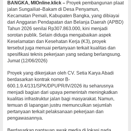
BANGKA, MIOnline.klick –
Proyek pembangunan plaat
jalan Sungailiat–Bakam di Desa Penyamun,
Kecamatan Pemali, Kabupaten Bangka, yang dibiayai
dari Anggaran Pendapatan dan Belanja Daerah (APBD)
Tahun 2026 senilai Rp307.863.000, kini menjadi
sorotan publik. Selain diduga mengabaikan aspek
Keselamatan dan Kesehatan Kerja (K3), proyek
tersebut juga menuai pertanyaan terkait kualitas dan
spesifikasi teknis pekerjaan yang sedang berlangsung.
Jumat (12/06/2026)
Proyek yang dikerjakan oleh CV. Setia Karya Abadi
berdasarkan kontrak nomor B-
600.1.9.4/131/SPK/DPUPR/IV/2026 itu seharusnya
menjadi bagian dari upaya pemerintah meningkatkan
kualitas infrastruktur jalan bagi masyarakat. Namun,
temuan di lapangan justru memunculkan sejumlah
pertanyaan terkait pelaksanaan pekerjaan dan
pengawasannya.
Berdasarkan pantauan awak media di lokasi pada