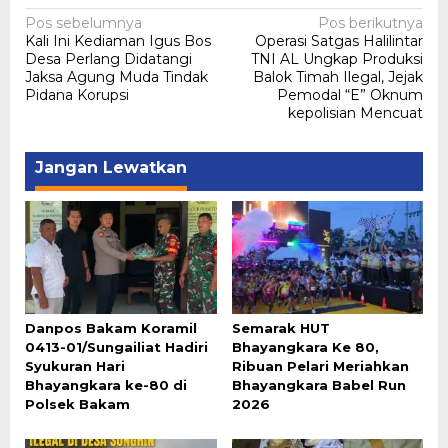
Navigasi
Pos sebelumnya
Pos berikutnya
Kali Ini Kediaman Igus Bos
Operasi Satgas Halilintar
pos
Desa Perlang Didatangi
TNI AL Ungkap Produksi
Jaksa Agung Muda Tindak
Balok Timah Ilegal, Jejak
Pidana Korupsi
Pemodal “E” Oknum
kepolisian Mencuat
Jangan Lewatkan
Danpos Bakam Koramil
Semarak HUT
0413-01/Sungailiat Hadiri
Bhayangkara Ke 80,
Syukuran Hari
Ribuan Pelari Meriahkan
Bhayangkara ke-80 di
Bhayangkara Babel Run
Polsek Bakam
2026