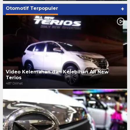
Otomotif Terpopuler
+
Video Kelemahan dan Kelebihan All New
Terios
487 Dilihat