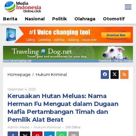
Lewati
ke
konten
Berita
Nasional
Politik
Olahraga
Otomotif
Kerusakan
Homepage
Hukum Kriminal
/
Hutan
Meluas:
Oleh
Desember 4, 2025
Nama
Admin
Kerusakan Hutan Meluas: Nama
Herman
Media
Fu
Herman Fu Menguat dalam Dugaan
Menguat
Mafia Pertambangan Timah dan
dalam
Dugaan
Pemilik Alat Berat
Mafia
Admin Media
Hukum Kriminal
-
-
169 Dilihat
Pertambangan
Timah