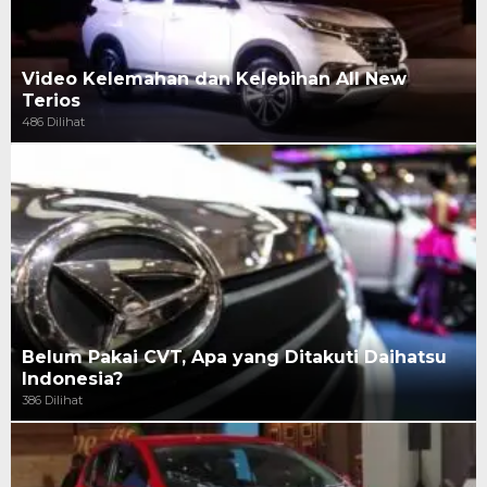
Video Kelemahan dan Kelebihan All New
Terios
486 Dilihat
Belum Pakai CVT, Apa yang Ditakuti Daihatsu
Indonesia?
386 Dilihat