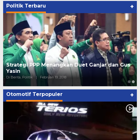
Politik Terbaru
+
Strategi PPP Menangkan Duet Ganjar dan Gus
Yasin
Di Berita, Politik
|
Februari 19, 2018
Otomotif Terpopuler
+