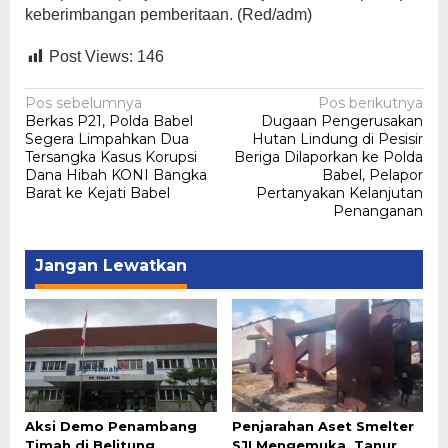
keberimbangan pemberitaan. (Red/adm)
Post Views:
146
Navigasi
Pos sebelumnya
Pos berikutnya
Berkas P21, Polda Babel
Dugaan Pengerusakan
pos
Segera Limpahkan Dua
Hutan Lindung di Pesisir
Tersangka Kasus Korupsi
Beriga Dilaporkan ke Polda
Dana Hibah KONI Bangka
Babel, Pelapor
Barat ke Kejati Babel
Pertanyakan Kelanjutan
Penanganan
Jangan Lewatkan
Aksi Demo Penambang
Penjarahan Aset Smelter
Timah di Belitung
SJI Mengemuka, Tanur