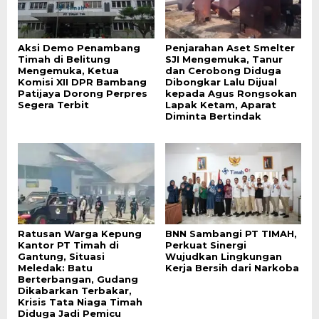
Aksi Demo Penambang
Penjarahan Aset Smelter
Timah di Belitung
SJI Mengemuka, Tanur
Mengemuka, Ketua
dan Cerobong Diduga
Komisi XII DPR Bambang
Dibongkar Lalu Dijual
Patijaya Dorong Perpres
kepada Agus Rongsokan
Segera Terbit
Lapak Ketam, Aparat
Diminta Bertindak
Ratusan Warga Kepung
BNN Sambangi PT TIMAH,
Kantor PT Timah di
Perkuat Sinergi
Gantung, Situasi
Wujudkan Lingkungan
Meledak: Batu
Kerja Bersih dari Narkoba
Berterbangan, Gudang
Dikabarkan Terbakar,
Krisis Tata Niaga Timah
Diduga Jadi Pemicu