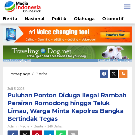
Lewati
ke
konten
Berita
Nasional
Politik
Olahraga
Otomotif
Puluhan
Homepage
Berita
/
Ponton
Diduga
Oleh
Juli 5, 2026
Ilegal
Admin
Puluhan Ponton Diduga Ilegal Rambah
Rambah
Media
Perairan
Perairan Romodong hingga Teluk
Romodong
Limau, Warga Minta Kapolres Bangka
hingga
Teluk
Bertindak Tegas
Limau,
Admin Media
Berita
-
-
146 Dilihat
Warga
Minta