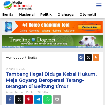
Lewati
ke
konten
Berita
Nasional
Politik
Olahraga
Otomotif
Tambang
Homepage
Berita
/
Ilegal
Diduga
Oleh
Januari 18, 2026
Kebal
Admin
Tambang Ilegal Diduga Kebal Hukum,
Hukum,
Media
Meja
Meja Goyang Beroperasi Terang-
Goyang
terangan di Belitung timur
Beroperasi
Terang-
Admin Media
Berita
-
-
335 Dilihat
terangan
di
Belitung