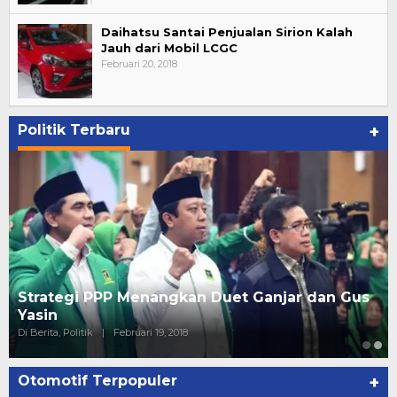
Daihatsu Santai Penjualan Sirion Kalah
Jauh dari Mobil LCGC
Februari 20, 2018
Politik Terbaru
+
Strategi PPP Menangkan Duet Ganjar dan Gus
Yasin
Di Berita, Politik
|
Februari 19, 2018
Otomotif Terpopuler
+