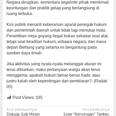
Negara dirugikan, sementara segelintir pihak menikmati
keuntungan dari praktik gelap yang berlangsung di
ruang terbuka.
Kini publik menanti keberanian aparat penegak hukum
dan pemerintah daerah untuk tidak lagi menutup mata.
Penertiban meja goyang ilegal bukan sekadar soal alat,
tetapi soal keadilan hukum, wibawa negara, dan masa
depan Belitung yang selama ini bergantung pada
sumber daya timah.
Jika aktivitas yang nyata-nyata melanggar aturan ini
terus dibiarkan, maka pertanyaan warga akan terus
menggema: apakah hukum benar-benar hadir, atau
justru kalah oleh kepentingan dan pembiaran?. (Radak
05)
Post Views:
335
Navigasi
Pos sebelumnya
Pos berikutnya
Diduga Judi Mesin
Solar “Kencingan” Tanker,