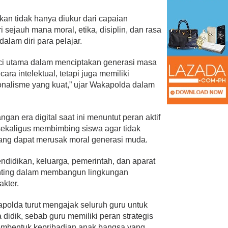
kan tidak hanya diukur dari capaian
sejauh mana moral, etika, disiplin, dan rasa
lam diri para pelajar.
nci utama dalam menciptakan generasi masa
ra intelektual, tetapi juga memiliki
asionalisme yang kuat,” ujar Wakapolda dalam
gan era digital saat ini menuntut peran aktif
ekaligus membimbing siswa agar tidak
 yang dapat merusak moral generasi muda.
endidikan, keluarga, pemerintah, dan aparat
enting dalam membangun lingkungan
akter.
polda turut mengajak seluruh guru untuk
 didik, sebab guru memiliki peran strategis
embentuk kepribadian anak bangsa yang