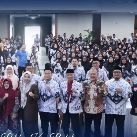
 Menangkan Duet
Ini Dia Hubungan Partai Garud
us Yasin
dengan Gerindra
ebruari 19, 2018
Di Berita, Politik
|
Februari 19, 2018