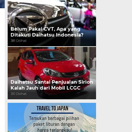
Belum Pakai CVT, Apa yang
Ditakuti Daihatsu Indonesia?
381 Dilihat
Daihatsu Santai Penjualan Sirion
Kalah Jauh dari Mobil LCGC
351 Dilihat