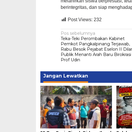
melahirkan siswa berprestasi, teta
berintegritas, dan siap menghad
Post Views:
232
Navigasi
Pos sebelumnya
Teka-Teki Perombakan Kabinet
pos
Pemkot Pangkalpinang Terjawab,
Rabu Besok Pejabat Eselon II Dilan
Publik Menanti Arah Baru Birokrasi
Prof Udin
Jangan Lewatkan