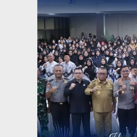
Ini Dia Hubungan Partai Garuda
Strategi PPP
dengan Gerindra
Ganjar dan G
Di Berita, Politik
|
Februari 19, 2018
Di Berita, Politik
|
F