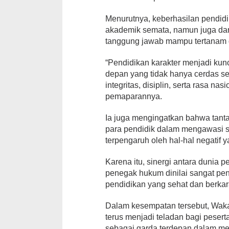
Menurutnya, keberhasilan pendidi
akademik semata, namun juga dari 
tanggung jawab mampu tertanam da
“Pendidikan karakter menjadi ku
depan yang tidak hanya cerdas seca
integritas, disiplin, serta rasa n
pemaparannya.
Ia juga mengingatkan bahwa tantan
para pendidik dalam mengawasi s
terpengaruh oleh hal-hal negatif
Karena itu, sinergi antara dunia p
penegak hukum dinilai sangat p
pendidikan yang sehat dan berkar
Dalam kesempatan tersebut, Waka
terus menjadi teladan bagi peserta
sebagai garda terdepan dalam m