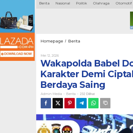
Berita
Nasional
Politik
Olahraga
Otomotif
Wakapolda
Homepage
Berita
/
Babel
Dorong
Oleh
Mei 12, 2026
Penguatan
Admin
Wakapolda Babel D
Pendidikan
Media
Karakter
Karakter Demi Cipt
Demi
Ciptakan
Berdaya Saing
Generasi
Unggul
Admin Media
Berita
dan
-
-
232 Dilihat
Berdaya
Saing