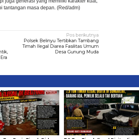
pi juga generasi yang memiliki karakter kuat,
api tantangan masa depan. (Red/adm)
Pos berikutnya
Polsek Belinyu Tertibkan Tambang
Timah Ilegal Diarea Fasilitas Umum
tik,
Desa Gunung Muda
 Era