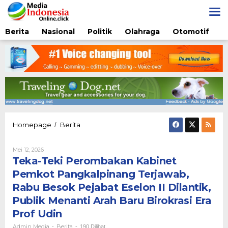
Lewati
ke
konten
Berita
Nasional
Politik
Olahraga
Otomotif
Teka-
Homepage
Berita
/
Teki
Perombakan
Oleh
Mei 12, 2026
Kabinet
Admin
Teka-Teki Perombakan Kabinet
Pemkot
Media
Pangkalpinang
Pemkot Pangkalpinang Terjawab,
Terjawab,
Rabu Besok Pejabat Eselon II Dilantik,
Rabu
Besok
Publik Menanti Arah Baru Birokrasi Era
Pejabat
Prof Udin
Eselon
II
Admin Media
Berita
-
-
190 Dilihat