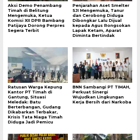
Aksi Demo Penambang
Penjarahan Aset Smelter
Timah di Belitung
SJI Mengemuka, Tanur
Mengemuka, Ketua
dan Cerobong Diduga
Komisi XII DPR Bambang
Dibongkar Lalu Dijual
Patijaya Dorong Perpres
kepada Agus Rongsokan
Segera Terbit
Lapak Ketam, Aparat
Diminta Bertindak
Ratusan Warga Kepung
BNN Sambangi PT TIMAH,
Kantor PT Timah di
Perkuat Sinergi
Gantung, Situasi
Wujudkan Lingkungan
Meledak: Batu
Kerja Bersih dari Narkoba
Berterbangan, Gudang
Dikabarkan Terbakar,
Krisis Tata Niaga Timah
Diduga Jadi Pemicu