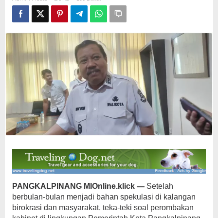
Dilantik,
Publik
Menanti
Arah
Baru
Birokrasi
Era
Prof
Udin
PANGKALPINANG MIOnline.klick —
Setelah
berbulan-bulan menjadi bahan spekulasi di kalangan
birokrasi dan masyarakat, teka-teki soal perombakan