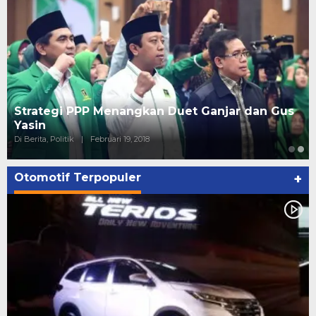
Strategi PPP Menangkan Duet Ganjar dan Gus
Yasin
Di Berita, Politik
|
Februari 19, 2018
Otomotif Terpopuler
+