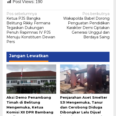
Post Views:
190
Navigasi
Pos sebelumnya
Pos berikutnya
Ketua PJS Bangka
Wakapolda Babel Dorong
pos
Belitung Rikky Fermana
Penguatan Pendidikan
Tegaskan Dukungan
Karakter Demi Ciptakan
Penuh Rapimnas IV PJS
Generasi Unggul dan
Menuju Konstituen Dewan
Berdaya Saing
Pers
Jangan Lewatkan
Aksi Demo Penambang
Penjarahan Aset Smelter
Timah di Belitung
SJI Mengemuka, Tanur
Mengemuka, Ketua
dan Cerobong Diduga
Komisi XII DPR Bambang
Dibongkar Lalu Dijual