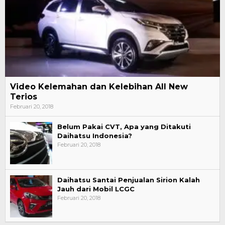
Video Kelemahan dan Kelebihan All New
Terios
Februari 20, 2018
Belum Pakai CVT, Apa yang Ditakuti
Daihatsu Indonesia?
Februari 20, 2018
Daihatsu Santai Penjualan Sirion Kalah
Jauh dari Mobil LCGC
Februari 20, 2018