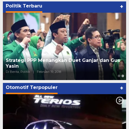
Politik Terbaru
+
Strategi PPP Menangkan Duet Ganjar dan Gus
Yasin
Di Berita, Politik
|
Februari 19, 2018
Otomotif Terpopuler
+