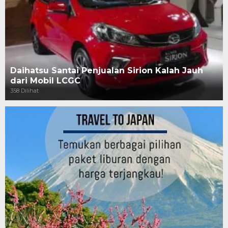
Daihatsu Santai Penjualan Sirion Kalah Jauh
dari Mobil LCGC
358 Dilihat