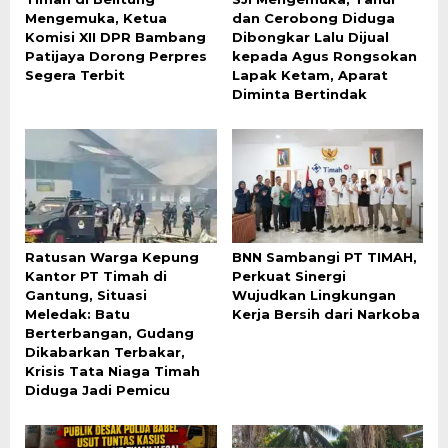
Mengemuka, Ketua
dan Cerobong Diduga
Komisi XII DPR Bambang
Dibongkar Lalu Dijual
Patijaya Dorong Perpres
kepada Agus Rongsokan
Segera Terbit
Lapak Ketam, Aparat
Diminta Bertindak
Ratusan Warga Kepung
BNN Sambangi PT TIMAH,
Kantor PT Timah di
Perkuat Sinergi
Gantung, Situasi
Wujudkan Lingkungan
Meledak: Batu
Kerja Bersih dari Narkoba
Berterbangan, Gudang
Dikabarkan Terbakar,
Krisis Tata Niaga Timah
Diduga Jadi Pemicu