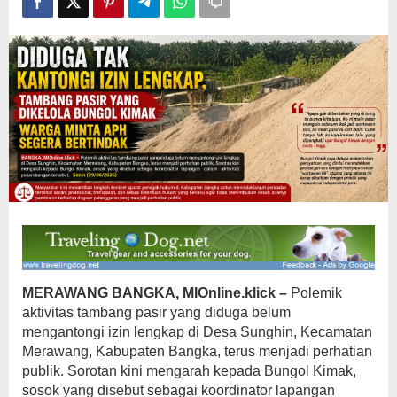
Minta
APH
Segera
Bertindak
MERAWANG BANGKA, MIOnline.klick –
Polemik
aktivitas tambang pasir yang diduga belum
mengantongi izin lengkap di Desa Sunghin, Kecamatan
Merawang, Kabupaten Bangka, terus menjadi perhatian
publik. Sorotan kini mengarah kepada Bungol Kimak,
sosok yang disebut sebagai koordinator lapangan